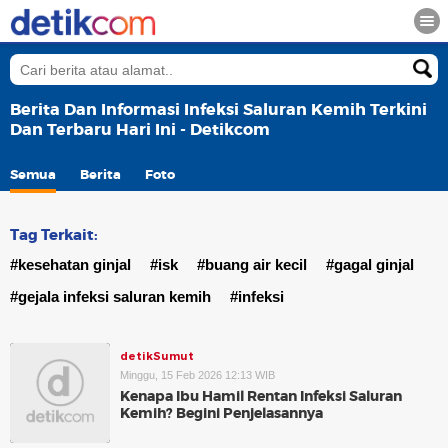
Berita Dan Informasi Infeksi Saluran Kemih Terkini
Dan Terbaru Hari Ini - Detikcom
Semua
Berita
Foto
Tag Terkait:
#kesehatan ginjal
#isk
#buang air kecil
#gagal ginjal
#gejala infeksi saluran kemih
#infeksi
detikSumut
Minggu, 15 Feb 2026 12:13 WIB
Kenapa Ibu Hamil Rentan Infeksi Saluran
Kemih? Begini Penjelasannya