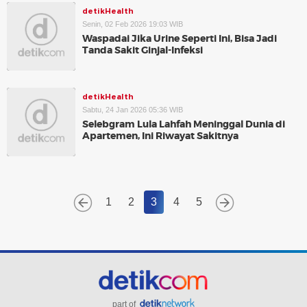
detikHealth
Senin, 02 Feb 2026 19:03 WIB
Waspadai Jika Urine Seperti Ini, Bisa Jadi
Tanda Sakit Ginjal-Infeksi
detikHealth
Sabtu, 24 Jan 2026 05:36 WIB
Selebgram Lula Lahfah Meninggal Dunia di
Apartemen, Ini Riwayat Sakitnya
1
2
3
4
5
part of