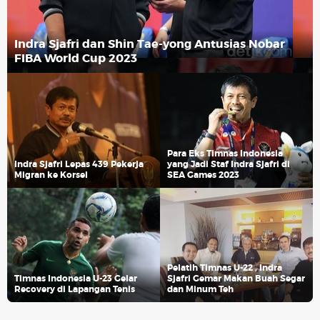
Indra Sjafri dan Shin Tae-yong Antusias Nobar
FIBA World Cup 2023
Para Eks Timnas Indonesia
Indra Sjafri Lepas 439 Pekerja
yang Jadi Staf Indra Sjafri di
Migran ke Korsel
SEA Games 2023
Pelatih Timnas U-22 , Indra
Timnas Indonesia U-23 Gelar
Sjafri Gemar Makan Buah Segar
Recovery di Lapangan Tenis
dan Minum Teh