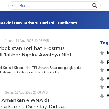
Terkini Dan Terbaru Hari Ini - Detikcom
Jumat, 14 Nov 2025 19:06 WIB
Tag 
bekistan Terlibat Prostitusi
#i
di Jakbar Ngaku Awalnya Niat
#p
asi Kelas I Khusus Non-TPI Jakarta Barat mengungkap dua
#w
zbekistan terlibat praktik prostitusi online.
#w
#w
Senin, 11 Agu 2025 20:06 WIB
#w
i Amankan 4 WNA di
ng karena Overstay-Diduga