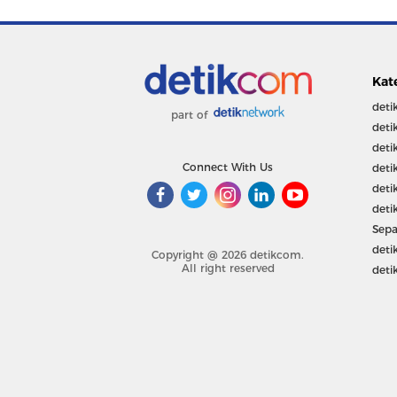
Kat
deti
part of
deti
deti
Connect With Us
deti
deti
deti
Sepa
deti
Copyright @ 2026 detikcom.
All right reserved
deti