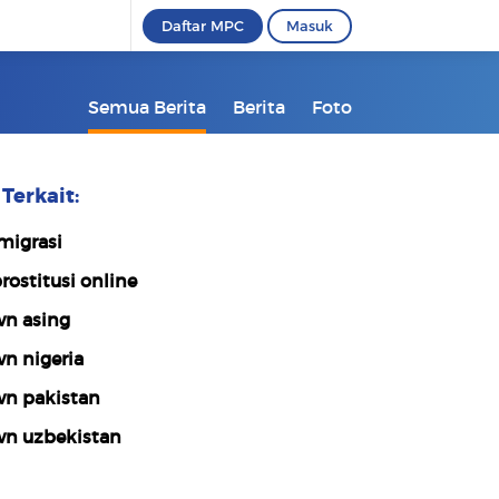
Daftar MPC
Masuk
Semua Berita
Berita
Foto
Terkait:
migrasi
rostitusi online
n asing
n nigeria
n pakistan
n uzbekistan