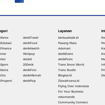
egori
Layanan
In
kNews
detikTravel
berbuatbaik.id
Re
kEdukasi
detikFood
Pasang Mata
Pe
kFinance
detikHealth
Adsmart
Ka
kInet
Wolipop
detikEvent
Ko
kHot
detikX
detikPoint
Me
kSport
20Detik
Trans Snow World
In
kbola
detikFoto
Trans Studio
Pr
kOto
detikHikmah
Bingkai.id
Di
kProperti
detikPop
Ziswafctarsa.id
Flying Over Indonesia
For Your Business
rekomendit
Community Connect