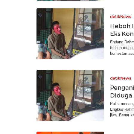
detikNews
Heboh I
Eks Kon
Endang Rahma
tengah mengu
kontestan audi
detikNews
Pengani
Diduga
Polisi menan
Engkus Rahm
jiwa. Benar k