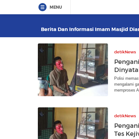
MENU
Berita Dan Informasi Imam Masjid Dian
detikNews
Pengani
Dinyata
Polisi memast
mengalami gan
memproses A
detikNews
Pengani
Tes Keji