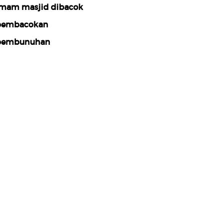
mam masjid dibacok
pembacokan
pembunuhan