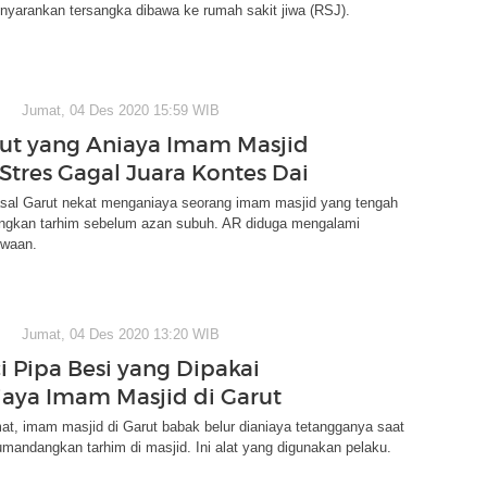
nyarankan tersangka dibawa ke rumah sakit jiwa (RSJ).
Jumat, 04 Des 2020 15:59 WIB
rut yang Aniaya Imam Masjid
Stres Gagal Juara Kontes Dai
 asal Garut nekat menganiaya seorang imam masjid yang tengah
kan tarhim sebelum azan subuh. AR diduga mengalami
iwaan.
Jumat, 04 Des 2020 13:20 WIB
i Pipa Besi yang Dipakai
aya Imam Masjid di Garut
t, imam masjid di Garut babak belur dianiaya tetangganya saat
andangkan tarhim di masjid. Ini alat yang digunakan pelaku.