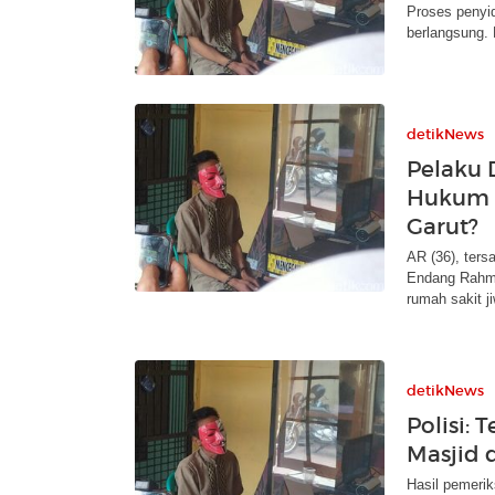
Proses penyi
berlangsung. 
detikNews
Pelaku 
Hukum 
Garut?
AR (36), ter
Endang Rahmat
rumah sakit j
detikNews
Polisi:
Masjid 
Hasil pemerik