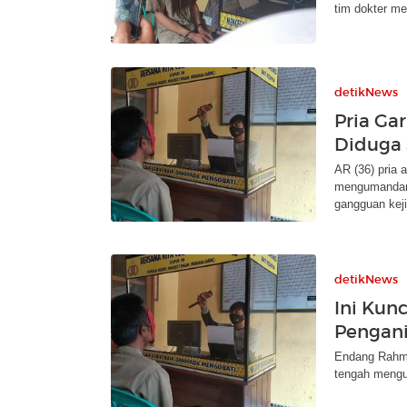
tim dokter me
detikNews
Pria Ga
Diduga 
AR (36) pria
mengumandang
gangguan kej
detikNews
Ini Kunc
Pengani
Endang Rahma
tengah mengum