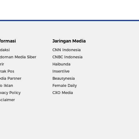
formasi
Jaringan Media
daksi
CNN Indonesia
doman Media Siber
CNBC Indonesia
rir
Haibunda
tak Pos
Insertlive
dia Partner
Beautynesia
fo Iklan
Female Daily
ivacy Policy
CXO Media
sclaimer