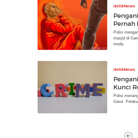
detikNews
Pengani
Pernah 
Polisi menga
masjid di Gar
muda.
detikNews
Pengani
Kunci R
Polisi menan
Garut. Pelak