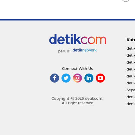
Kat
deti
part of
deti
deti
Connect With Us
deti
deti
deti
Sepa
deti
Copyright @ 2026 detikcom.
All right reserved
deti