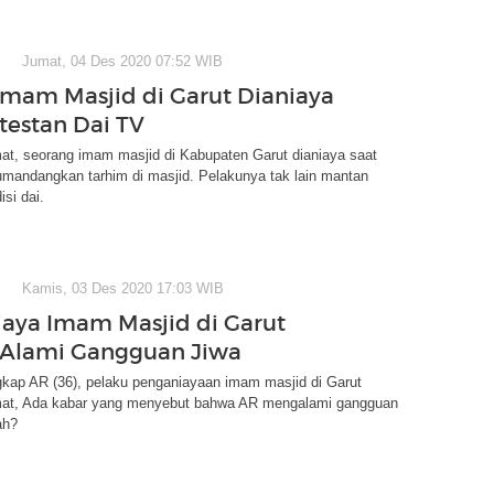
Jumat, 04 Des 2020 07:52 WIB
mam Masjid di Garut Dianiaya
testan Dai TV
t, seorang imam masjid di Kabupaten Garut dianiaya saat
mandangkan tarhim di masjid. Pelakunya tak lain mantan
si dai.
Kamis, 03 Des 2020 17:03 WIB
aya Imam Masjid di Garut
 Alami Gangguan Jiwa
gkap AR (36), pelaku penganiayaan imam masjid di Garut
at, Ada kabar yang menyebut bahwa AR mengalami gangguan
ah?