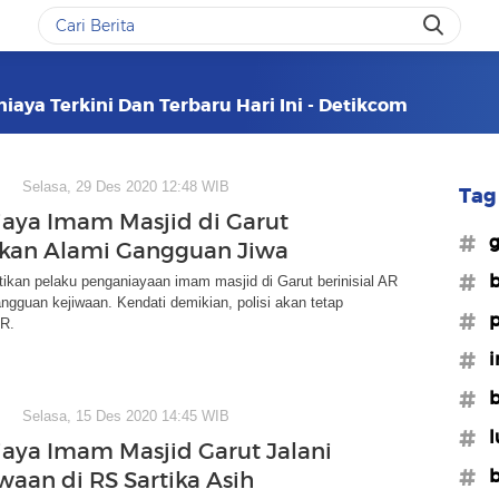
iaya Terkini Dan Terbaru Hari Ini - Detikcom
Selasa, 29 Des 2020 12:48 WIB
Tag 
aya Imam Masjid di Garut
#g
kan Alami Gangguan Jiwa
#b
ikan pelaku penganiayaan imam masjid di Garut berinisial AR
gguan kejiwaan. Kendati demikian, polisi akan tetap
#p
R.
#i
#b
Selasa, 15 Des 2020 14:45 WIB
#l
aya Imam Masjid Garut Jalani
#b
waan di RS Sartika Asih