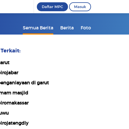
Daftar MPC
Masuk
Semua Berita
Berita
Foto
Terkait:
arut
irojabar
enganiayaan di garut
mam masjid
iromakassar
uwu
irojatengdiy