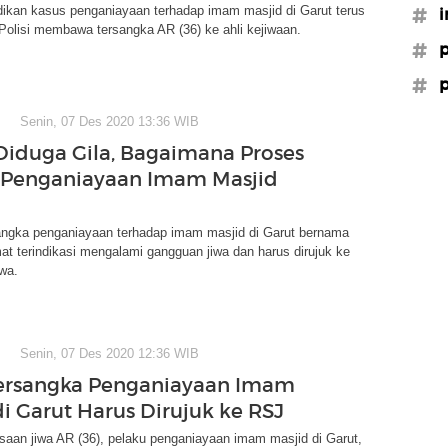
dikan kasus penganiayaan terhadap imam masjid di Garut terus
#i
Polisi membawa tersangka AR (36) ke ahli kejiwaan.
#
#
Senin, 07 Des 2020 13:36 WIB
Diduga Gila, Bagaimana Proses
Penganiayaan Imam Masjid
sangka penganiayaan terhadap imam masjid di Garut bernama
 terindikasi mengalami gangguan jiwa dan harus dirujuk ke
iwa.
Senin, 07 Des 2020 12:36 WIB
 Tersangka Penganiayaan Imam
di Garut Harus Dirujuk ke RSJ
saan jiwa AR (36), pelaku penganiayaan imam masjid di Garut,