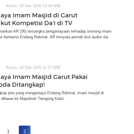
Kamis, 03 Des 2020 13:49 WIB
aya Imam Masjid di Garut
Ikut Kompetisi Da'i di TV
mankan AR (36) tersangka penganiayaan terhadap seorang imam
ut bernama Endang Rahmat. AR ternyata pernah ikut audisi dai
Kamis, 03 Des 2020 11:37 WIB
aya Imam Masjid Garut Pakai
oda Ditangkap!
gkap pria yang menganiaya Endang Rahmat, imam masjid di
u dibawa ke Mapolsek Tarogong Kidul.
1
2