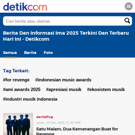
Berita Dan Informasi Ima 2025 Terkini Dan Terbaru
Hari Ini - Detikcom
Semua
Berita
Foto
Tag Terkait:
#for revenge
#indonesian music awards
#ami awards 2025
#apresiasi musik
#ekosistem musik
#industri musik indonesia
detikPop
Senin, 22 Des 2025 11:36 WIB
Satu Malam, Dua Kemenangan Buat for
Revenge