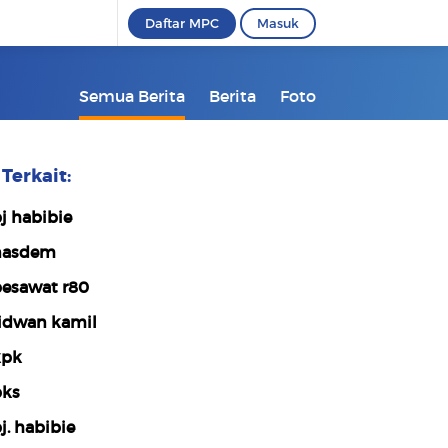
Daftar MPC
Masuk
Semua Berita
Berita
Foto
Terkait:
j habibie
nasdem
esawat r80
idwan kamil
kpk
ks
j. habibie