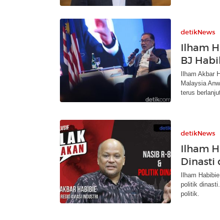
detikNews
Ilham H
BJ Habi
Ilham Akbar 
Malaysia Anw
terus berlanju
detikNews
Ilham H
Dinasti
Ilham Habibi
politik dinas
politik.