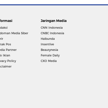
formasi
Jaringan Media
daksi
CNN Indonesia
doman Media Siber
CNBC Indonesia
rir
Haibunda
tak Pos
Insertlive
dia Partner
Beautynesia
fo Iklan
Female Daily
ivacy Policy
CXO Media
sclaimer