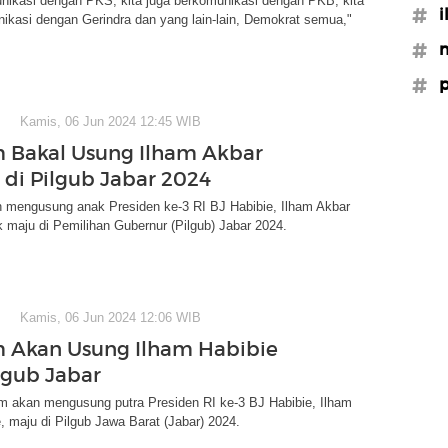
unikasi dengan PKS, kita juga berkomunikasi dengan PKB, kita
#i
ikasi dengan Gerindra dan yang lain-lain, Demokrat semua,"
#m
#p
Kamis, 06 Jun 2024 12:45 WIB
 Bakal Usung Ilham Akbar
 di Pilgub Jabar 2024
mengusung anak Presiden ke-3 RI BJ Habibie, Ilham Akbar
k maju di Pemilihan Gubernur (Pilgub) Jabar 2024.
Kamis, 06 Jun 2024 12:06 WIB
 Akan Usung Ilham Habibie
lgub Jabar
m akan mengusung putra Presiden RI ke-3 BJ Habibie, Ilham
, maju di Pilgub Jawa Barat (Jabar) 2024.