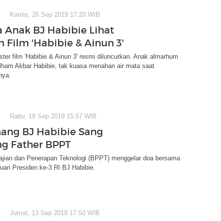
Kamis, 26 Sep 2019 17:20 WIB
a Anak BJ Habibie Lihat
n Film 'Habibie & Ainun 3'
oster film 'Habibie & Ainun 3' resmi diluncurkan. Anak almarhum
Ilham Akbar Habibie, tak kuasa menahan air mata saat
nya.
Rabu, 18 Sep 2019 15:57 WIB
ang BJ Habibie Sang
g Father BPPT
jian dan Penerapan Teknologi (BPPT) menggelar doa bersama
tuari Presiden ke-3 RI BJ Habibie.
Jumat, 13 Sep 2019 17:50 WIB