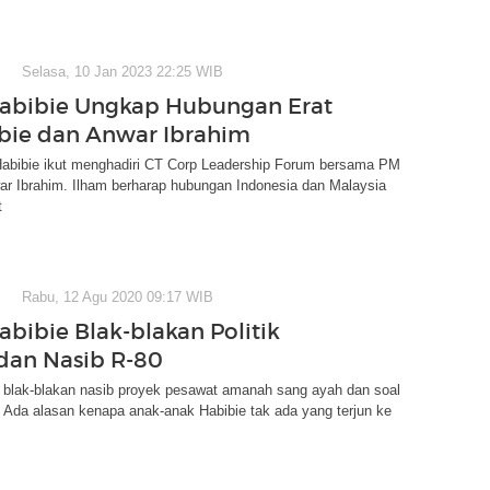
Selasa, 10 Jan 2023 22:25 WIB
abibie Ungkap Hubungan Erat
bie dan Anwar Ibrahim
Habibie ikut menghadiri CT Corp Leadership Forum bersama PM
ar Ibrahim. Ilham berharap hubungan Indonesia dan Malaysia
t
Rabu, 12 Agu 2020 09:17 WIB
abibie Blak-blakan Politik
 dan Nasib R-80
e blak-blakan nasib proyek pesawat amanah sang ayah dan soal
ti. Ada alasan kenapa anak-anak Habibie tak ada yang terjun ke