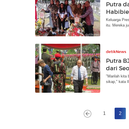
Putra d
Habibie
Keluarga Pres
itu. Mereka j
detikNews
Putra BJ
dari Se
"Marilah kita
sikap," kata
1
2