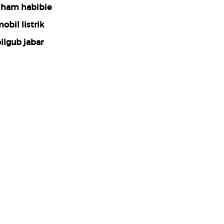
lham habibie
obil listrik
ilgub jabar