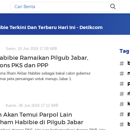
bie Terkini Dan Terbaru Hari Ini - Detikcom
Senin, 10 Jun 2024 17:00 WIB
Tag 
abibie Ramaikan Pilgub Jabar,
#b
pons PKS dan PPP
#
ma Ilham Akbar Habibie sebagai bakal calon gubernur
ai peta persaingan untuk menuju Jabar 1.
#p
#r
#
Kamis, 06 Jun 2024 17:12 WIB
#p
Akan Temui Parpol Lain
lham Habibie di Pilgub Jabar
#b