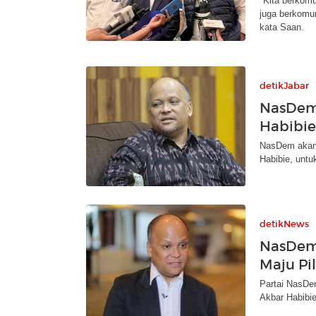
"Kita berkom
juga berkomun
kata Saan.
detikJabar
NasDem
Habibie
NasDem akan 
Habibie, untu
detikNews
NasDem
Maju Pi
Partai NasDe
Akbar Habibie