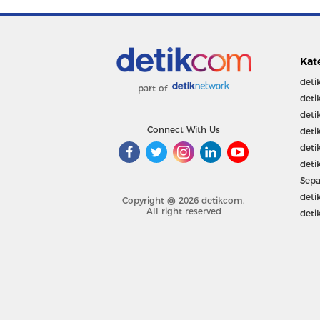
Kat
deti
part of
deti
deti
Connect With Us
deti
deti
deti
Sepa
deti
Copyright @ 2026 detikcom.
All right reserved
deti