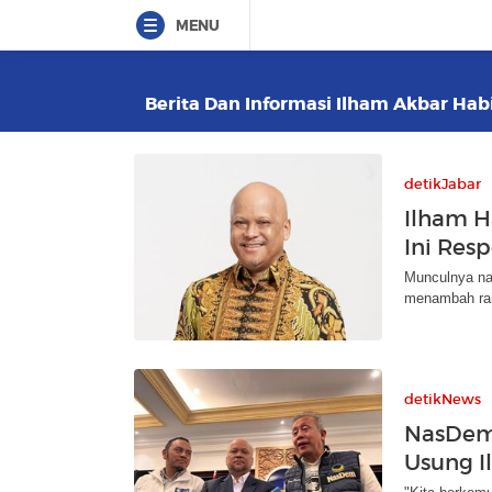
MENU
Berita Dan Informasi Ilham Akbar Habi
detikJabar
Ilham H
Ini Res
Munculnya na
menambah ram
detikNews
NasDem 
Usung I