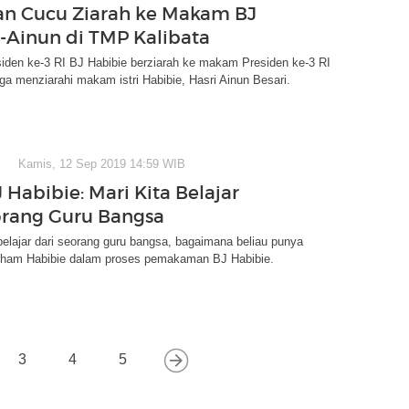
an Cucu Ziarah ke Makam BJ
-Ainun di TMP Kalibata
iden ke-3 RI BJ Habibie berziarah ke makam Presiden ke-3 RI
uga menziarahi makam istri Habibie, Hasri Ainun Besari.
Kamis, 12 Sep 2019 14:59 WIB
 Habibie: Mari Kita Belajar
orang Guru Bangsa
 belajar dari seorang guru bangsa, bagaimana beliau punya
 Ilham Habibie dalam proses pemakaman BJ Habibie.
3
4
5