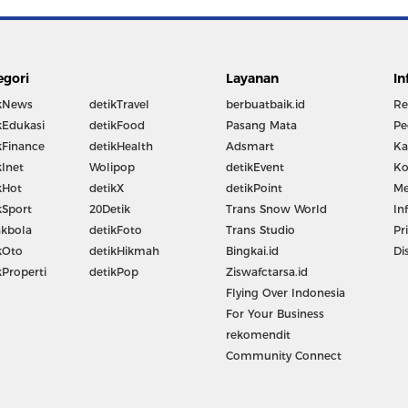
egori
Layanan
In
kNews
detikTravel
berbuatbaik.id
Re
kEdukasi
detikFood
Pasang Mata
Pe
kFinance
detikHealth
Adsmart
Ka
kInet
Wolipop
detikEvent
Ko
kHot
detikX
detikPoint
Me
kSport
20Detik
Trans Snow World
In
kbola
detikFoto
Trans Studio
Pr
kOto
detikHikmah
Bingkai.id
Di
kProperti
detikPop
Ziswafctarsa.id
Flying Over Indonesia
For Your Business
rekomendit
Community Connect