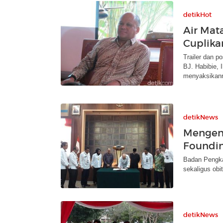
detikHot
Air Mat
Cuplika
Trailer dan p
BJ. Habibie, 
menyaksikan
detikNews
Mengen
Foundin
Badan Pengka
sekaligus obi
detikNews