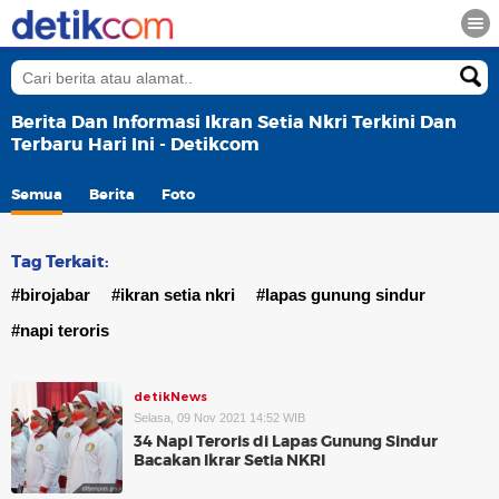
Berita Dan Informasi Ikran Setia Nkri Terkini Dan
Terbaru Hari Ini - Detikcom
Semua
Berita
Foto
Tag Terkait:
#birojabar
#ikran setia nkri
#lapas gunung sindur
#napi teroris
detikNews
Selasa, 09 Nov 2021 14:52 WIB
34 Napi Teroris di Lapas Gunung Sindur
Bacakan Ikrar Setia NKRI