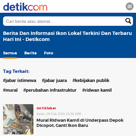
Berita Dan Informasi Ikon Lokal Terkini Dan Terbaru
Hari Ini - Detikcom
Semua
Berita
Foto
Tag Terkait:
#jabar istimewa
#jabar juara
#kebijakan publik
#mural
#perubahan infrastruktur
#ridwan kamil
detikJabar
Senin, 09 Feb 2026 15:56 WIB
Mural Ridwan Kamil di Underpass Depok
Dicopot, Ganti Ikon Baru