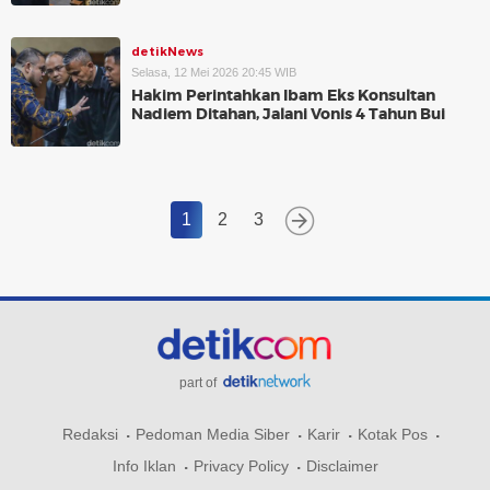
detikNews
Selasa, 12 Mei 2026 20:45 WIB
Hakim Perintahkan Ibam Eks Konsultan
Nadiem Ditahan, Jalani Vonis 4 Tahun Bui
1
2
3
part of
Redaksi
Pedoman Media Siber
Karir
Kotak Pos
Info Iklan
Privacy Policy
Disclaimer