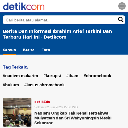
Berita Dan Informasi Ibrahim Arief Terkini Dan
Terbaru Hari Ini - Detikcom
Semua
Berita
Foto
Tag Terkait:
#nadiem makarim
#korupsi
#ibam
#chromebook
#hukum
#kasus chromebook
detikEdu
Selasa, 02 Jun 2026 15:00 WIB
Nadiem Ungkap Tak Kenal Terdakwa
Mulyatsah dan Sri Wahyuningsih Meski
Sekantor