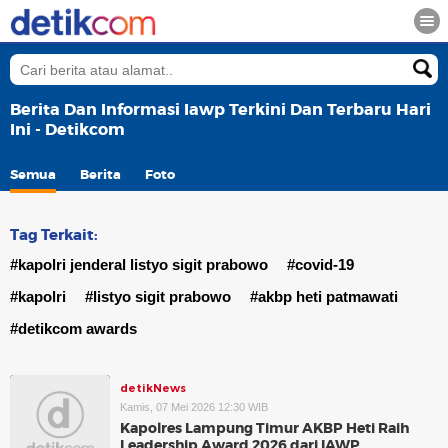
Berita Dan Informasi Iawp Terkini Dan Terbaru Hari
Ini - Detikcom
Semua
Berita
Foto
Tag Terkait:
#kapolri jenderal listyo sigit prabowo
#covid-19
#kapolri
#listyo sigit prabowo
#akbp heti patmawati
#detikcom awards
detikNews
Kamis, 07 Mei 2026 12:30 WIB
Kapolres Lampung Timur AKBP Heti Raih
Leadership Award 2026 dari IAWP