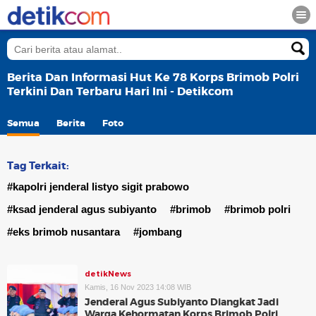
Berita Dan Informasi Hut Ke 78 Korps Brimob Polri
Terkini Dan Terbaru Hari Ini - Detikcom
Semua
Berita
Foto
Tag Terkait:
#kapolri jenderal listyo sigit prabowo
#ksad jenderal agus subiyanto
#brimob
#brimob polri
#eks brimob nusantara
#jombang
detikNews
Kamis, 16 Nov 2023 14:08 WIB
Jenderal Agus Subiyanto Diangkat Jadi
Warga Kehormatan Korps Brimob Polri