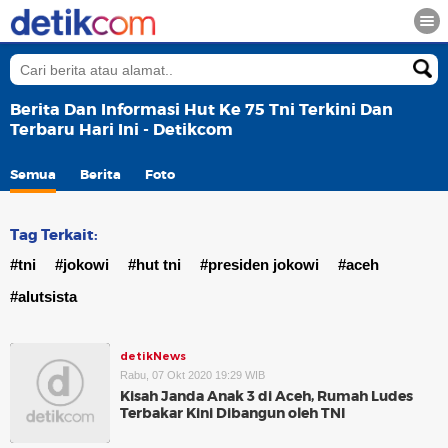
Berita Dan Informasi Hut Ke 75 Tni Terkini Dan
Terbaru Hari Ini - Detikcom
Semua
Berita
Foto
Tag Terkait:
#tni
#jokowi
#hut tni
#presiden jokowi
#aceh
#alutsista
detikNews
Rabu, 07 Okt 2020 19:29 WIB
Kisah Janda Anak 3 di Aceh, Rumah Ludes
Terbakar Kini Dibangun oleh TNI