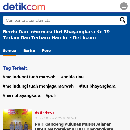
Berita Dan Informasi Hut Bhayangkara Ke 79
Terkini Dan Terbaru Hari Ini - Detikcom
Semua
Berita
Foto
Tag Terkait:
#melindungi tuah marwah
#polda riau
#melindungi tuah menjaga marwah
#hut bhayangkara
#hari bhayangkara
#polri
detikNews
Senin, 30 Jun 2025 18:31 WIB
Polri Gandeng Puluhan Musisi Jalanan
Hibur Masyarakat di HUT Bhayangkara