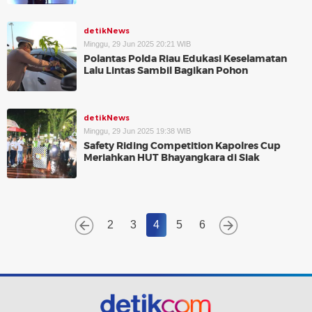
detikNews
Minggu, 29 Jun 2025 20:21 WIB
Polantas Polda Riau Edukasi Keselamatan
Lalu Lintas Sambil Bagikan Pohon
detikNews
Minggu, 29 Jun 2025 19:38 WIB
Safety Riding Competition Kapolres Cup
Meriahkan HUT Bhayangkara di Siak
2
3
4
5
6