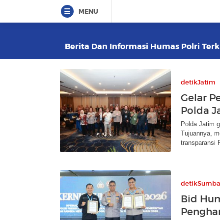
MENU
Berita Dan Informasi Humas Polri Terk
detikJatim
Gelar P
Polda J
Polda Jatim g
Tujuannya, me
transparansi P
detikSumba
Bid Hum
Penghar