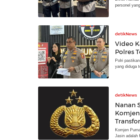
personel yang
detikNews
Video K
Polres T
Polri pastika
yang diduga t
detikNews
Nanan S
Komjen
Transfor
Komjen Purn
Jasin adalah 