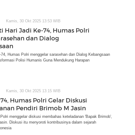
Kamis, 30 Okt 2025 13:53 WIB
i Hari Jadi Ke-74, Humas Polri
arasehan dan Dialog
saan
ke-74, Humas Polri menggelar sarasehan dan Dialog Kebangsaan
ansformasi Polisi Humanis Guna Mendukung Harapan
Kamis, 30 Okt 2025 13:15 WIB
74, Humas Polri Gelar Diskusi
anan Pendiri Brimob M Jasin
 Polri menggelar diskusi membahas keteladanan 'Bapak Brimob',
n. Diskusi itu menyoroti kontribusinya dalam sejarah
donesia