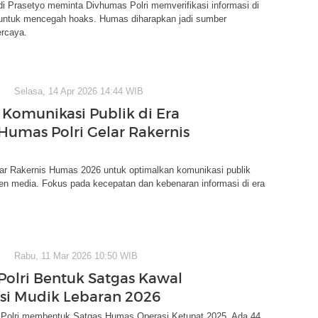
i Prasetyo meminta Divhumas Polri memverifikasi informasi di
 untuk mencegah hoaks. Humas diharapkan jadi sumber
ercaya.
Selasa, 14 Apr 2026 14:44 WIB
 Komunikasi Publik di Era
 Humas Polri Gelar Rakernis
lar Rakernis Humas 2026 untuk optimalkan komunikasi publik
n media. Fokus pada kecepatan dan kebenaran informasi di era
Rabu, 11 Mar 2026 10:50 WIB
olri Bentuk Satgas Kawal
si Mudik Lebaran 2026
 Polri membentuk Satgas Humas Operasi Ketupat 2025. Ada 44