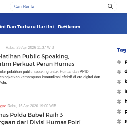
ini Dan Terbaru Hari Ini - Detikcom
Rabu, 29 Apr 2026 11:37 WIB
Tag 
elatihan Public Speaking,
#p
atim Perkuat Peran Humas
#d
elar pelatihan public speaking untuk Humas dan PPID.
ningkatkan kemampuan komunikasi efektif di era digital dan
#k
olri.
#i
#h
gsel
Rabu, 15 Apr 2026 19:00 WIB
#p
as Polda Babel Raih 3
#s
gaan dari Divisi Humas Polri