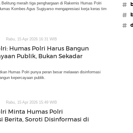
Belitung meraih tiga penghargaan di Rakernis Humas Polri
#b
Humas Kombes Agus Sugiyarso mengapresiasi kerja keras tim
#b
#d
Rabu, 15 Apr 2026 16:31 WIB
ri: Humas Polri Harus Bangun
yaan Publik, Bukan Sekadar
tkan Humas Polri punya peran besar melawan disinformasi
ngun kepercayaan publik.
Rabu, 15 Apr 2026 15:49 WIB
ri Minta Humas Polri
si Berita, Soroti Disinformasi di