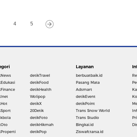
4
5
egori
Layanan
In
kNews
detikTravel
berbuatbaik.id
Re
kEdukasi
detikFood
Pasang Mata
Pe
kFinance
detikHealth
Adsmart
Ka
kInet
Wolipop
detikEvent
Ko
kHot
detikX
detikPoint
Me
kSport
20Detik
Trans Snow World
In
kbola
detikFoto
Trans Studio
Pr
kOto
detikHikmah
Bingkai.id
Di
kProperti
detikPop
Ziswafctarsa.id