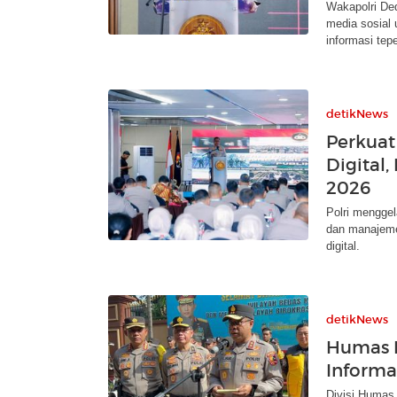
Wakapolri Ded
media sosial
informasi tep
detikNews
Perkuat
Digital,
2026
Polri mengge
dan manajeme
digital.
detikNews
Humas P
Informa
Divisi Humas