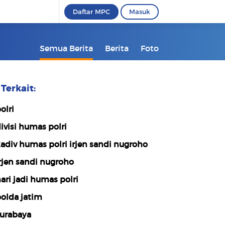
Daftar MPC
Masuk
Semua Berita
Berita
Foto
Terkait:
olri
ivisi humas polri
adiv humas polri irjen sandi nugroho
rjen sandi nugroho
ari jadi humas polri
olda jatim
urabaya