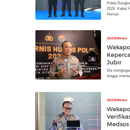
Polda Bangka 
2026. Kabid 
Humas.
detikNews
Wakapol
Keperca
Jubir
Dia menginga
hingga memba
detikNews
Wakapol
Verifika
Medsos