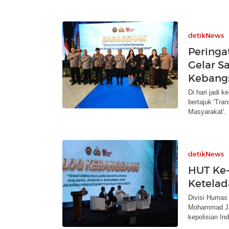
detikNews
Peringat
Gelar S
Kebang
Di hari jadi 
bertajuk 'Tr
Masyarakat'.
detikNews
HUT Ke-
Ketelad
Divisi Humas
Mohammad Jasi
kepolisian In