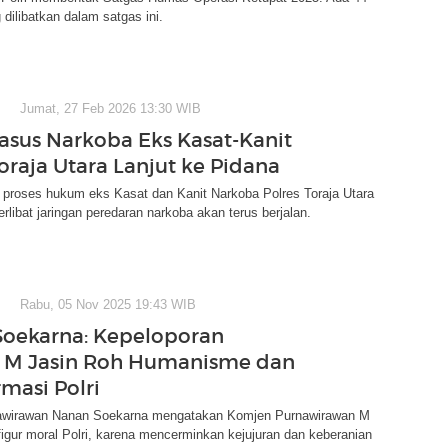
 dilibatkan dalam satgas ini.
Jumat, 27 Feb 2026 13:30 WIB
asus Narkoba Eks Kasat-Kanit
oraja Utara Lanjut ke Pidana
n proses hukum eks Kasat dan Kanit Narkoba Polres Toraja Utara
erlibat jaringan peredaran narkoba akan terus berjalan.
Rabu, 05 Nov 2025 19:43 WIB
oekarna: Kepeloporan
 M Jasin Roh Humanisme dan
masi Polri
awirawan Nanan Soekarna mengatakan Komjen Purnawirawan M
figur moral Polri, karena mencerminkan kejujuran dan keberanian