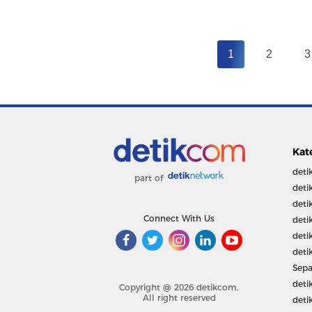
1
2
3
Kat
deti
part of
deti
deti
Connect With Us
deti
deti
deti
Sepa
deti
Copyright @ 2026 detikcom.
All right reserved
deti