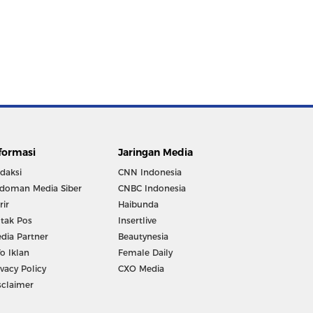
formasi
Jaringan Media
daksi
CNN Indonesia
doman Media Siber
CNBC Indonesia
rir
Haibunda
tak Pos
Insertlive
dia Partner
Beautynesia
fo Iklan
Female Daily
ivacy Policy
CXO Media
sclaimer