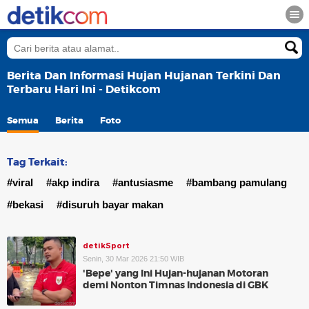
Berita Dan Informasi Hujan Hujanan Terkini Dan
Terbaru Hari Ini - Detikcom
Semua
Berita
Foto
Tag Terkait:
#viral
#akp indira
#antusiasme
#bambang pamulang
#bekasi
#disuruh bayar makan
detikSport
Senin, 30 Mar 2026 21:50 WIB
'Bepe' yang Ini Hujan-hujanan Motoran
demi Nonton Timnas Indonesia di GBK