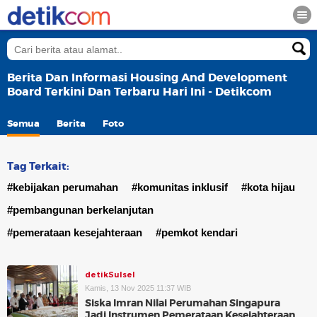
Berita Dan Informasi Housing And Development
Board Terkini Dan Terbaru Hari Ini - Detikcom
Semua
Berita
Foto
Tag Terkait:
#kebijakan perumahan
#komunitas inklusif
#kota hijau
#pembangunan berkelanjutan
#pemerataan kesejahteraan
#pemkot kendari
detikSulsel
Kamis, 13 Nov 2025 11:37 WIB
Siska Imran Nilai Perumahan Singapura
Jadi Instrumen Pemerataan Kesejahteraan