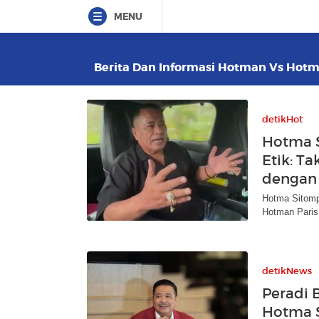
MENU
Berita Dan Informasi Hotman Vs Hotma
detikHot
Hotma 
Etik: T
dengan 
Hotma Sitomp
Hotman Paris
detikNews
Peradi 
Hotma S