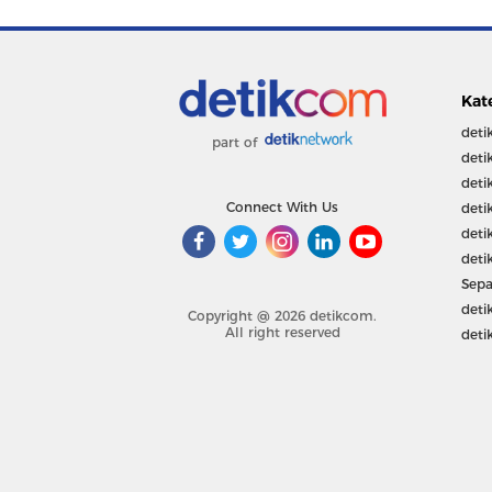
Kat
deti
part of
deti
deti
Connect With Us
deti
deti
deti
Sepa
deti
Copyright @ 2026 detikcom.
All right reserved
deti