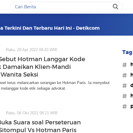
 Terkini Dan Terbaru Hari Ini - Detikcom
Rabu, 20 Apr 2022 09:43 WIB
Tag 
Sebut Hotman Langgar Kode
#h
ak Damaikan Klien-Mandi
Wanita Seksi
#h
oel terus melancarkan serangan ke Hotman Paris. Ia menyebut
#d
 melanggar kode etik sebagai advokat.
#h
#p
Rabu, 06 Okt 2021 08:21 WIB
Buka Suara soal Perseteruan
itompul Vs Hotman Paris