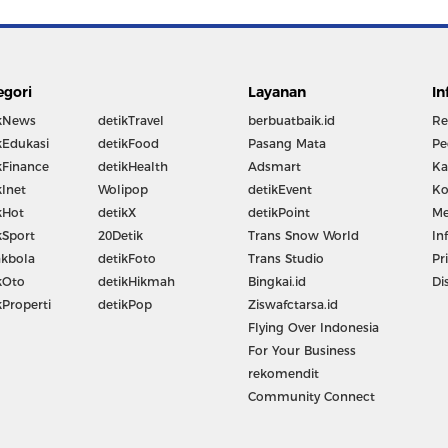
egori
Layanan
In
kNews
detikTravel
berbuatbaik.id
Re
kEdukasi
detikFood
Pasang Mata
Pe
kFinance
detikHealth
Adsmart
Ka
kInet
Wolipop
detikEvent
Ko
kHot
detikX
detikPoint
Me
kSport
20Detik
Trans Snow World
In
kbola
detikFoto
Trans Studio
Pr
kOto
detikHikmah
Bingkai.id
Di
kProperti
detikPop
Ziswafctarsa.id
Flying Over Indonesia
For Your Business
rekomendit
Community Connect