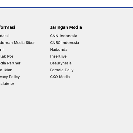
formasi
Jaringan Media
daksi
CNN Indonesia
doman Media Siber
CNBC Indonesia
rir
Haibunda
tak Pos
Insertlive
dia Partner
Beautynesia
fo Iklan
Female Daily
ivacy Policy
CXO Media
sclaimer