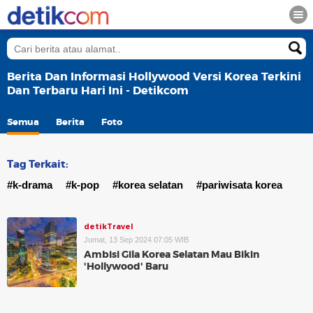
Berita Dan Informasi Hollywood Versi Korea Terkini
Dan Terbaru Hari Ini - Detikcom
Semua
Berita
Foto
Tag Terkait:
#k-drama
#k-pop
#korea selatan
#pariwisata korea
detikTravel
Jumat, 13 Sep 2024 07:05 WIB
Ambisi Gila Korea Selatan Mau Bikin
'Hollywood' Baru