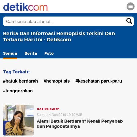
Berita Dan Informasi Hemoptisis Terkini Dan
Terbaru Hari Ini - Detikcom
Semua
Berita
Foto
Tag Terkait:
#batuk berdarah
#hemoptisis
#kesehatan paru-paru
#tenggorokan
detikHealth
Sabtu, 14 Des 2019 10:19 WIB
Alami Batuk Berdarah? Kenali Penyebab
dan Pengobatannya