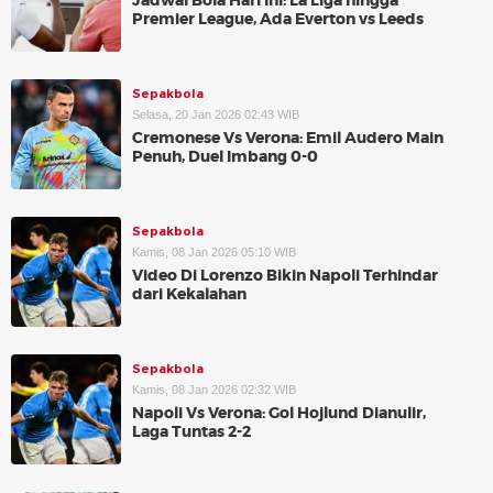
Jadwal Bola Hari Ini: La Liga hingga
Premier League, Ada Everton vs Leeds
Sepakbola
Selasa, 20 Jan 2026 02:43 WIB
Cremonese Vs Verona: Emil Audero Main
Penuh, Duel Imbang 0-0
Sepakbola
Kamis, 08 Jan 2026 05:10 WIB
Video Di Lorenzo Bikin Napoli Terhindar
dari Kekalahan
Sepakbola
Kamis, 08 Jan 2026 02:32 WIB
Napoli Vs Verona: Gol Hojlund Dianulir,
Laga Tuntas 2-2