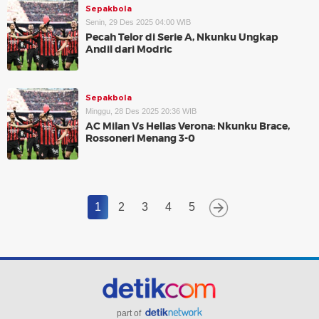
Sepakbola
Senin, 29 Des 2025 04:00 WIB
Pecah Telor di Serie A, Nkunku Ungkap
Andil dari Modric
Sepakbola
Minggu, 28 Des 2025 20:36 WIB
AC Milan Vs Hellas Verona: Nkunku Brace,
Rossoneri Menang 3-0
1
2
3
4
5
part of