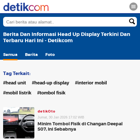
Berita Dan Informasi Head Up Display Terkini Dan
Terbaru Hari Ini - Detikcom
Semua
Berita
Foto
Tag Terkait:
#head unit
#head-up display
#interior mobil
#mobil listrik
#tombol fisik
detikOto
Jumat, 30 Jan 2026 17:02 WIB
Minim Tombol Fisik di Changan Deepal
S07, Ini Sebabnya