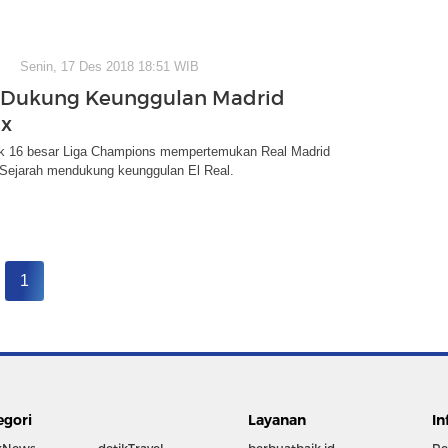
Senin, 17 Des 2018 18:51 WIB
 Dukung Keunggulan Madrid
ax
k 16 besar Liga Champions mempertemukan Real Madrid
 Sejarah mendukung keunggulan El Real.
1
egori
Layanan
In