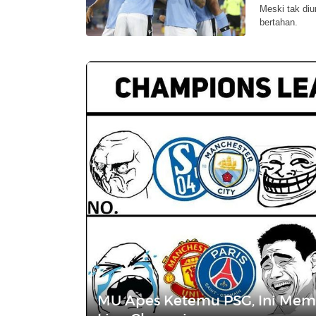
Meski tak diu
bertahan.
MU Apes Ketemu PSG, Ini Meme