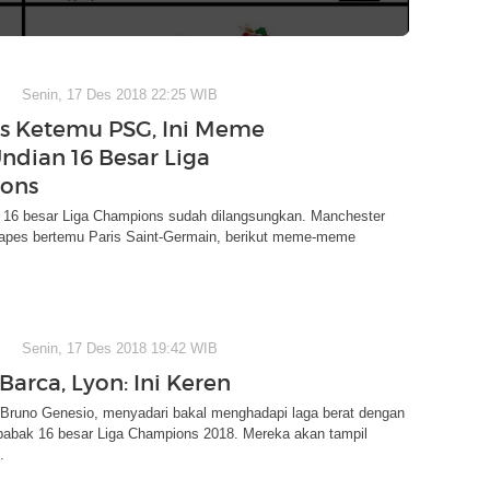
Senin, 17 Des 2018 22:25 WIB
s Ketemu PSG, Ini Meme
ndian 16 Besar Liga
ons
 16 besar Liga Champions sudah dilangsungkan. Manchester
i apes bertemu Paris Saint-Germain, berikut meme-meme
Senin, 17 Des 2018 19:42 WIB
Barca, Lyon: Ini Keren
, Bruno Genesio, menyadari bakal menghadapi laga berat dengan
 babak 16 besar Liga Champions 2018. Mereka akan tampil
.