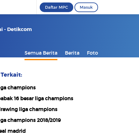
Daftar MPC
Masuk
ni - Detikcom
Semua Berita
Berita
Foto
Terkait:
iga champions
abak 16 besar liga champions
rawing liga champions
iga champions 2018/2019
eal madrid