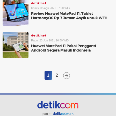
detikInet
Kamis, 05 Agu 2021 07:20 WIB
Review Huawei MatePad 11, Tablet
HarmonyOS Rp 7 Jutaan Asyik untuk WFH
detikInet
Rabu, 23 Jun 2021 16:50 WIB
Huawei MatePad 11 Pakai Pengganti
Android Segera Masuk Indonesia
1
2
part of