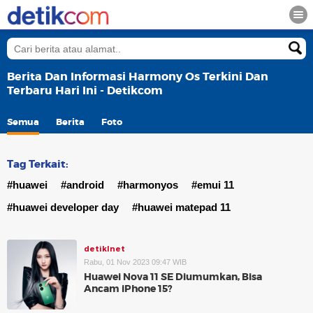
Berita Dan Informasi Harmony Os Terkini Dan
Terbaru Hari Ini - Detikcom
Semua
Berita
Foto
Tag Terkait:
#huawei
#android
#harmonyos
#emui 11
#huawei developer day
#huawei matepad 11
detikInet
Rabu, 01 Nov 2023 09:47 WIB
Huawei Nova 11 SE Diumumkan, Bisa
Ancam iPhone 15?