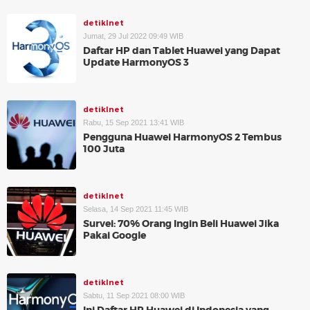
detikInet
Jumat, 29 Jul 2022 09:49 WIB
Daftar HP dan Tablet Huawei yang Dapat
Update HarmonyOS 3
detikInet
Rabu, 15 Sep 2021 13:41 WIB
Pengguna Huawei HarmonyOS 2 Tembus
100 Juta
detikInet
Selasa, 14 Sep 2021 11:45 WIB
Survei: 70% Orang Ingin Beli Huawei Jika
Pakai Google
detikInet
Sabtu, 11 Sep 2021 08:00 WIB