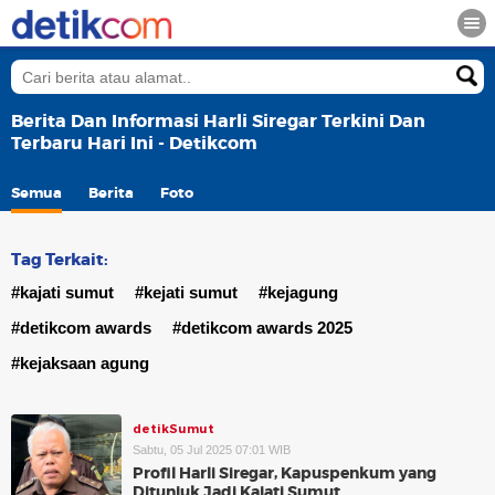
Berita Dan Informasi Harli Siregar Terkini Dan
Terbaru Hari Ini - Detikcom
Semua
Berita
Foto
Tag Terkait:
#kajati sumut
#kejati sumut
#kejagung
#detikcom awards
#detikcom awards 2025
#kejaksaan agung
detikSumut
Sabtu, 05 Jul 2025 07:01 WIB
Profil Harli Siregar, Kapuspenkum yang
Ditunjuk Jadi Kajati Sumut