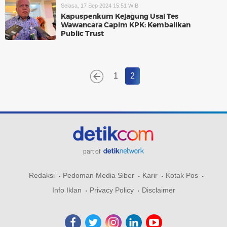
Selasa, 17 Sep 2024 15:51 WIB
Kapuspenkum Kejagung Usai Tes
Wawancara Capim KPK: Kembalikan
Public Trust
1
2
part of
Redaksi
Pedoman Media Siber
Karir
Kotak Pos
Info Iklan
Privacy Policy
Disclaimer