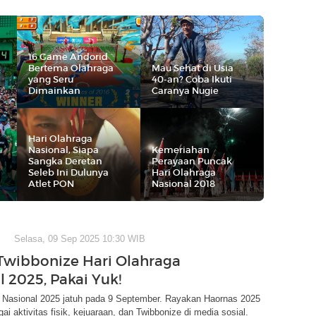
16 Game Andorid
Bertema Olahraga
Mau Sehat di Usia
yang Seru
40-an? Coba Ikuti
Dimainkan
Caranya Nugie
Hari Olahraga
Nasional, Siapa
Kemeriahan
Sangka Deretan
Perayaan Puncak
Seleb Ini Dulunya
Hari Olahraga
Atlet PON
Nasional 2018
Selasa, 09 Sep 2025 10:30 WIB
 Twibbonize Hari Olahraga
l 2025, Pakai Yuk!
a Nasional 2025 jatuh pada 9 September. Rayakan Haornas 2025
ai aktivitas fisik, kejuaraan, dan Twibbonize di media sosial.