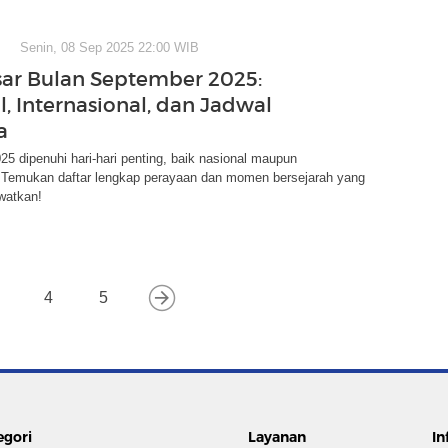
Senin, 08 Sep 2025 22:00 WIB
sar Bulan September 2025:
l, Internasional, dan Jadwal
a
5 dipenuhi hari-hari penting, baik nasional maupun
l. Temukan daftar lengkap perayaan dan momen bersejarah yang
ewatkan!
4
5
egori
Layanan
In