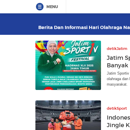
MENU
Berita Dan Informasi Hari Olahraga Nas
detikJatim
Jatim Sp
Banyak 
Jatim Sportiv
olahraga dan 
masyarakat.
detikSport
Indones
Jingle 