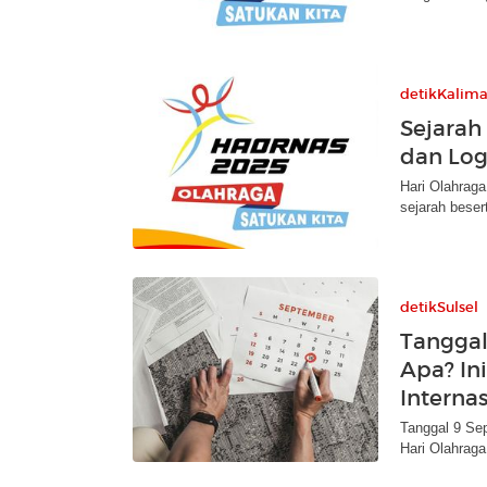
detikKalim
Sejarah
dan Lo
Hari Olahraga
sejarah beser
detikSulsel
Tanggal
Apa? In
Interna
Tanggal 9 Se
Hari Olahraga