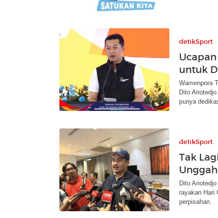
detikSport
Ucapan 
untuk D
Wamenpora Ta
Dito Ariotedj
punya dedikas
detikSport
Tak Lag
Unggah
Dito Ariotedj
rayakan Hari 
perpisahan.