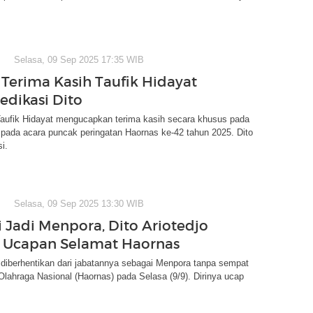
Selasa, 09 Sep 2025 17:35 WIB
Terima Kasih Taufik Hidayat
edikasi Dito
ufik Hidayat mengucapkan terima kasih secara khusus pada
o pada acara puncak peringatan Haornas ke-42 tahun 2025. Dito
i.
Selasa, 09 Sep 2025 13:30 WIB
i Jadi Menpora, Dito Ariotedjo
 Ucapan Selamat Haornas
o diberhentikan dari jabatannya sebagai Menpora tanpa sempat
Olahraga Nasional (Haornas) pada Selasa (9/9). Dirinya ucap