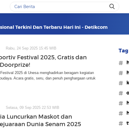
ional Terkini Dan Terbaru Hari Ini - Detikcom
Rabu, 24 Sep 2025 15:45 WIB
Tag 
ortiv Festival 2025, Gratis dan
#h
Doorprize!
#h
 Festival 2025 di Unesa menghadirkan beragam kegiatan
budaya. Acara gratis, seru, dan penuh penghargaan untuk
#k
#o
#h
Selasa, 09 Sep 2025 22:53 WIB
#h
ia Luncurkan Maskot dan
#t
Kejuaraan Dunia Senam 2025