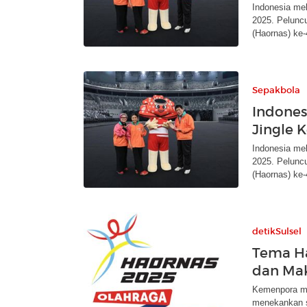
Indonesia me
2025. Peluncu
(Haornas) ke-
Sepakbola
Indones
Jingle 
Indonesia me
2025. Peluncu
(Haornas) ke-
detikSulsel
Tema Ha
dan Mak
Kemenpora mer
menekankan s