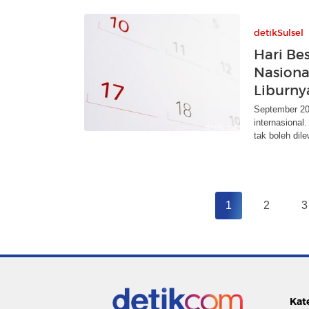
detikSulsel
Hari Be
Nasiona
Liburny
September 202
internasiona
tak boleh dil
1
2
3
Kat