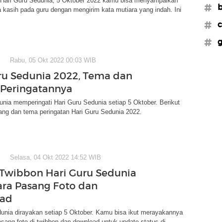
n Hari Guru Sedunia, 5 Oktober 2022 kamu bisa menyampaikan
#b
 kasih pada guru dengan mengirim kata mutiara yang indah. Ini
#c
#g
Rabu, 05 Okt 2022 00:03 WIB
ru Sedunia 2022, Tema dan
 Peringatannya
nia memperingati Hari Guru Sedunia setiap 5 Oktober. Berikut
akang dan tema peringatan Hari Guru Sedunia 2022.
Selasa, 04 Okt 2022 14:52 WIB
 Twibbon Hari Guru Sedunia
ara Pasang Foto dan
ad
unia dirayakan setiap 5 Oktober. Kamu bisa ikut merayakannya
ang foto di twibbon dan download untuk update status di