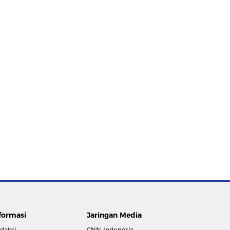
formasi
Jaringan Media
daksi
CNN Indonesia