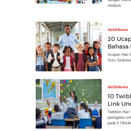
medsos.
detikNews
20 Ucap
Bahasa 
Ucapan Hari 
Guru Sedunia 
detikNews
10 Twib
Link Un
Twibbon Hari
peringatan in
pada 5 Oktobe