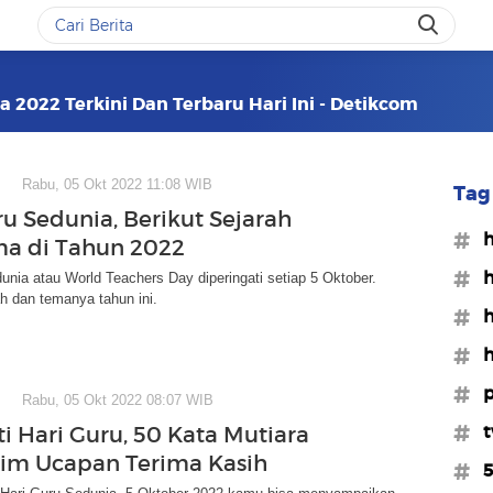
a 2022 Terkini Dan Terbaru Hari Ini - Detikcom
Rabu, 05 Okt 2022 11:08 WIB
Tag 
ru Sedunia, Berikut Sejarah
#h
a di Tahun 2022
#h
unia atau World Teachers Day diperingati setiap 5 Oktober.
ah dan temanya tahun ini.
#h
#h
#p
Rabu, 05 Okt 2022 08:07 WIB
#t
ti Hari Guru, 50 Kata Mutiara
rim Ucapan Terima Kasih
#5