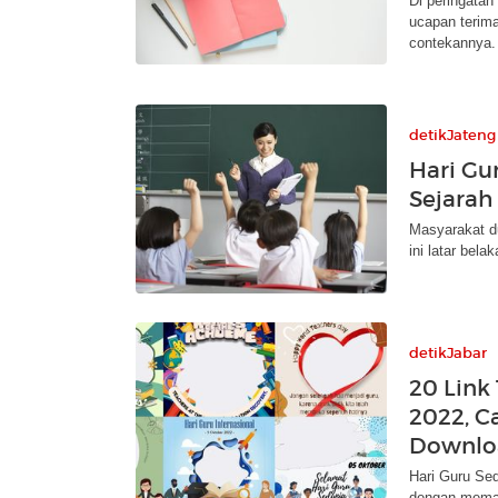
Di peringata
ucapan terima
contekannya.
detikJateng
Hari Gu
Sejarah
Masyarakat du
ini latar bel
detikJabar
20 Link
2022, C
Downlo
Hari Guru Sed
dengan memas