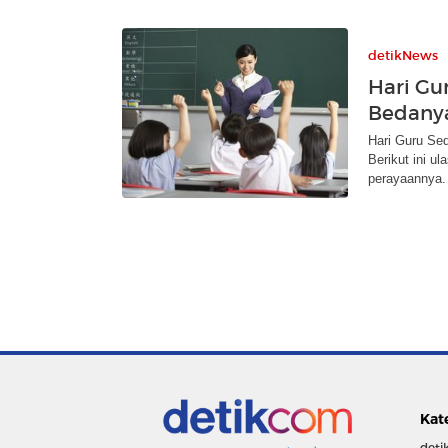
detikNews
Hari Gu
Bedanya
Hari Guru Se
Berikut ini u
perayaannya.
Kat
deti