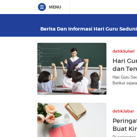
MENU
Berita Dan Informasi Hari Guru Seduni
detikSulsel
Hari Gu
dan Tem
Hari Guru Sed
Berikut sejar
detikJabar
Peringa
Buat Ki