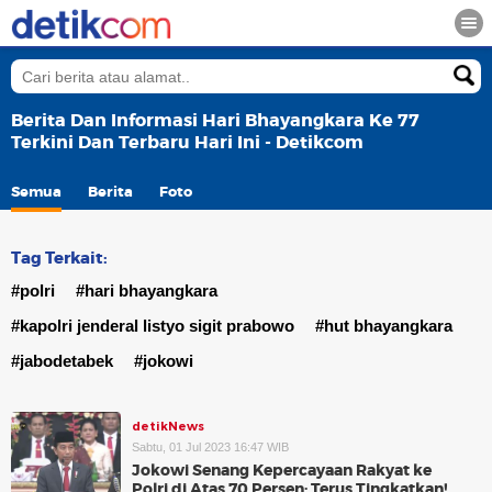
Berita Dan Informasi Hari Bhayangkara Ke 77
Terkini Dan Terbaru Hari Ini - Detikcom
Semua
Berita
Foto
Tag Terkait:
#polri
#hari bhayangkara
#kapolri jenderal listyo sigit prabowo
#hut bhayangkara
#jabodetabek
#jokowi
detikNews
Sabtu, 01 Jul 2023 16:47 WIB
Jokowi Senang Kepercayaan Rakyat ke
Polri di Atas 70 Persen: Terus Tingkatkan!