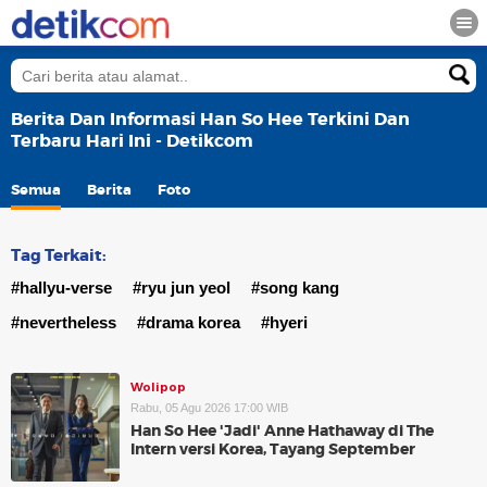
Berita Dan Informasi Han So Hee Terkini Dan
Terbaru Hari Ini - Detikcom
Semua
Berita
Foto
Tag Terkait:
#hallyu-verse
#ryu jun yeol
#song kang
#nevertheless
#drama korea
#hyeri
Wolipop
Rabu, 05 Agu 2026 17:00 WIB
Han So Hee 'Jadi' Anne Hathaway di The
Intern versi Korea, Tayang September