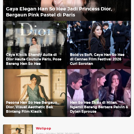
Gaya Elegan Han So Hee Jadi Princess Dior,
Bergaun Pink Pastel di Paris
Gaya Klasik Shandy Aulia di
Bold vs Soft, Gaya Han So Hee
Dior Haute Couture Paris, Pose
di Cannes Film Festival 2026
Bareng Han So Hee
Curi Sorotan
Pesona Han So Hee Bergaun
Han So Hee Eksis di Milan,
Dior, Visual Aesthetic Bak
Ngemil Bareng Barbara Palvin &
Bintang Film Klasik
Dylan Sprouse
Wolipop