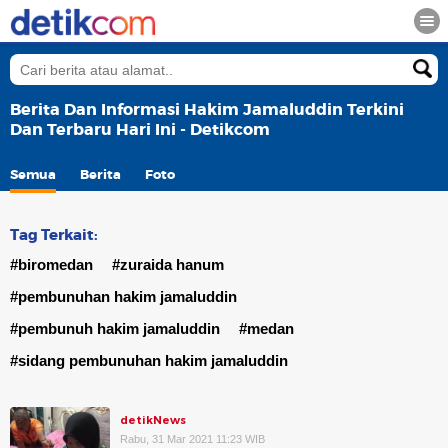
Berita Dan Informasi Hakim Jamaluddin Terkini
Dan Terbaru Hari Ini - Detikcom
Semua
Berita
Foto
Tag Terkait:
#biromedan
#zuraida hanum
#pembunuhan hakim jamaluddin
#pembunuh hakim jamaluddin
#medan
#sidang pembunuhan hakim jamaluddin
detikNews
Rabu, 31 Mar 2021 11:23 WIB