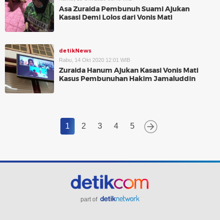
Asa Zuraida Pembunuh Suami Ajukan
Kasasi Demi Lolos dari Vonis Mati
detikNews
Rabu, 14 Okt 2020 12:01 WIB
Zuraida Hanum Ajukan Kasasi Vonis Mati
Kasus Pembunuhan Hakim Jamaluddin
1
2
3
4
5
part of