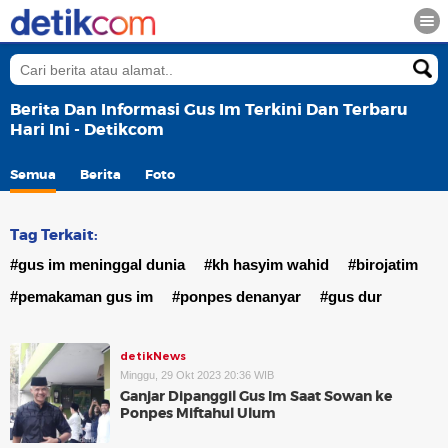
Berita Dan Informasi Gus Im Terkini Dan Terbaru
Hari Ini - Detikcom
Semua
Berita
Foto
Tag Terkait:
#gus im meninggal dunia
#kh hasyim wahid
#birojatim
#pemakaman gus im
#ponpes denanyar
#gus dur
detikNews
Minggu, 29 Okt 2023 20:36 WIB
Ganjar Dipanggil Gus Im Saat Sowan ke
Ponpes Miftahul Ulum