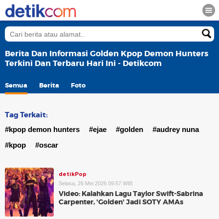
Berita Dan Informasi Golden Kpop Demon Hunters
Terkini Dan Terbaru Hari Ini - Detikcom
Semua
Berita
Foto
Tag Terkait:
#kpop demon hunters
#ejae
#golden
#audrey nuna
#kpop
#oscar
detikPop
Selasa, 26 Mei 2026 09:57 WIB
Video: Kalahkan Lagu Taylor Swift-Sabrina
Carpenter, 'Golden' Jadi SOTY AMAs