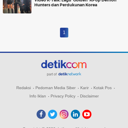
Video K-Talk: Lagu 'Golden' KPop Demon
Hunters dan Perdukunan Korea
1
part of
Redaksi
Pedoman Media Siber
Karir
Kotak Pos
Info Iklan
Privacy Policy
Disclaimer