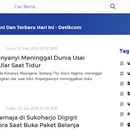
ini Dan Terbaru Hari Ini - Detikcom
Senin, 02 Feb 2026 19:30 WIB
Tag 
Penyanyi Meninggal Dunia Usai
#u
Ular Saat Tidur
#u
a Ifunanya Nwangene, bintang The Voice Nigeria, meninggal
gigitan ular saat tidur. Kepergiannya meninggalkan duka
#b
#b
#u
Sabtu, 31 Jan 2026 15:44 WIB
#r
Remaja di Sukoharjo Digigit
#g
bra Saat Buka Paket Belanja