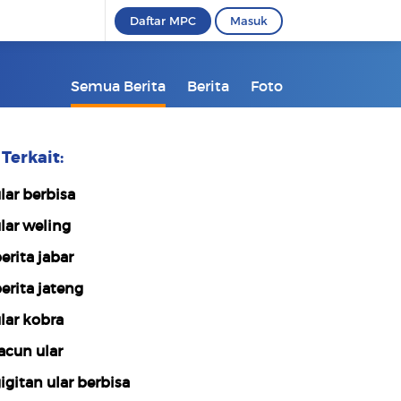
Daftar MPC
Masuk
Semua Berita
Berita
Foto
Terkait:
lar berbisa
lar weling
erita jabar
erita jateng
lar kobra
acun ular
igitan ular berbisa