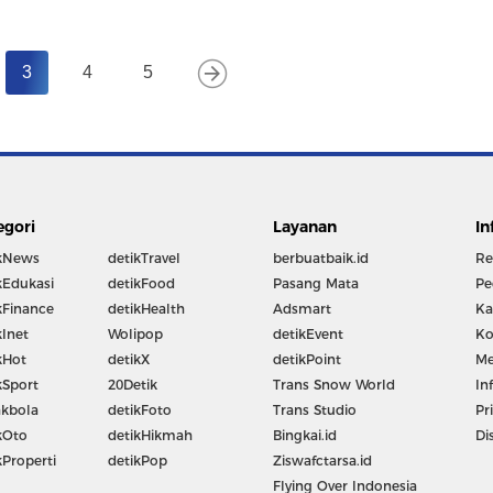
3
4
5
egori
Layanan
In
kNews
detikTravel
berbuatbaik.id
Re
kEdukasi
detikFood
Pasang Mata
Pe
kFinance
detikHealth
Adsmart
Ka
kInet
Wolipop
detikEvent
Ko
kHot
detikX
detikPoint
Me
kSport
20Detik
Trans Snow World
In
kbola
detikFoto
Trans Studio
Pr
kOto
detikHikmah
Bingkai.id
Di
kProperti
detikPop
Ziswafctarsa.id
Flying Over Indonesia