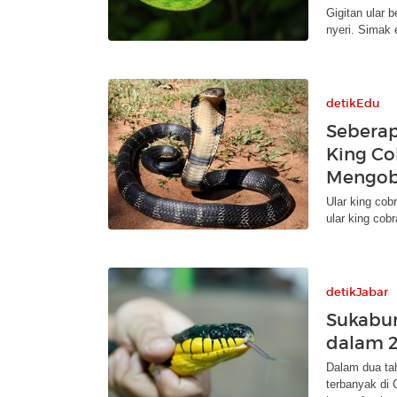
Gigitan ular
nyeri. Simak 
detikEdu
Seberap
King Co
Mengob
Ular king cob
ular king cob
detikJabar
Sukabum
dalam 2
Dalam dua tah
terbanyak di 