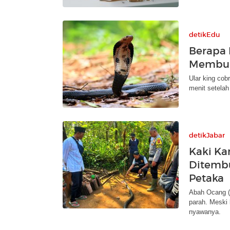
detikEdu
Berapa 
Membun
Ular king cob
menit setelah
detikJabar
Kaki Ka
Ditemb
Petaka
Abah Ocang (7
parah. Meski
nyawanya.