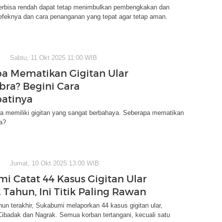
 berbisa rendah dapat tetap menimbulkan pembengkakan dan
efeknya dan cara penanganan yang tepat agar tetap aman.
Sabtu, 11 Okt 2025 11:00 WIB
a Mematikan Gigitan Ular
bra? Begini Cara
atinya
ra memiliki gigitan yang sangat berbahaya. Seberapa mematikan
ra?
Jumat, 10 Okt 2025 13:00 WIB
i Catat 44 Kasus Gigitan Ular
 Tahun, Ini Titik Paling Rawan
un terakhir, Sukabumi melaporkan 44 kasus gigitan ular,
Cibadak dan Nagrak. Semua korban tertangani, kecuali satu