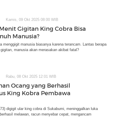
Kamis, 09 Okt 2025 08:00 WIB
Menit Gigitan King Cobra Bisa
uh Manusia?
ra menggigit manusia biasanya karena terancam. Lantas berapa
 gigitan, manusia akan merasakan akibat fatal?
Rabu, 08 Okt 2025 12:01 WIB
nan Ocang yang Berhasil
us King Kobra Pembawa
3) digigit ular king cobra di Sukabumi, meninggalkan luka
 berhasil melawan, racun menyebar cepat, mengancam