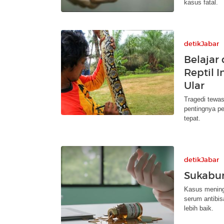
kasus fatal.
detikJabar
Belajar
Reptil 
Ular
Tragedi tewa
pentingnya p
tepat.
detikJabar
Sukabum
Kasus mening
serum antibis
lebih baik.