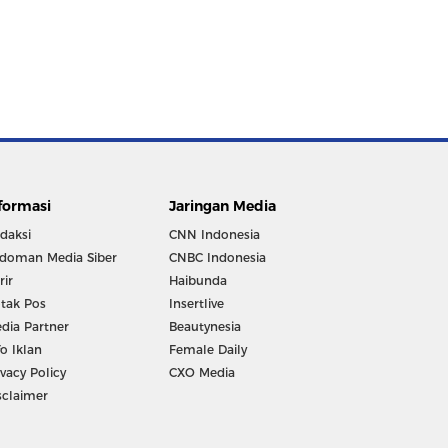
formasi
Jaringan Media
daksi
CNN Indonesia
doman Media Siber
CNBC Indonesia
rir
Haibunda
tak Pos
Insertlive
dia Partner
Beautynesia
fo Iklan
Female Daily
ivacy Policy
CXO Media
sclaimer