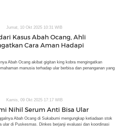
Jumat, 10 Okt 2025 10:31 WIB
 dari Kasus Abah Ocang, Ahli
Ingatkan Cara Aman Hadapi
snya Abah Ocang akibat gigitan king kobra mengingatkan
emahaman manusia terhadap ular berbisa dan penanganan yang
Kamis, 09 Okt 2025 17:17 WIB
i Nihil Serum Anti Bisa Ular
galnya Abah Ocang di Sukabumi mengungkap ketiadaan stok
a ular di Puskesmas. Dinkes berjanji evaluasi dan koordinasi