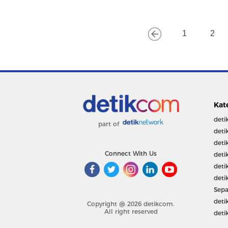
1
2
Kat
deti
part of
deti
deti
Connect With Us
deti
deti
deti
Sepa
deti
Copyright @ 2026 detikcom.
All right reserved
deti