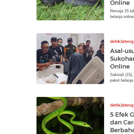
Online
Remaja 15 tah
belanja online
detikJateng
Asal-us
Sukohar
Online
Sakinah (15),
paket belanja
detikJateng
5 Efek 
dan Car
Berbah