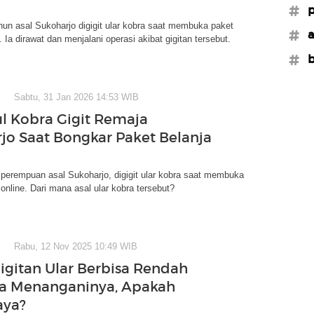
#p
un asal Sukoharjo digigit ular kobra saat membuka paket
#a
. Ia dirawat dan menjalani operasi akibat gigitan tersebut.
#b
Sabtu, 31 Jan 2026 14:53 WIB
ul Kobra Gigit Remaja
jo Saat Bongkar Paket Belanja
 perempuan asal Sukoharjo, digigit ular kobra saat membuka
 online. Dari mana asal ular kobra tersebut?
Rabu, 12 Nov 2025 10:49 WIB
Gigitan Ular Berbisa Rendah
a Menanganinya, Apakah
aya?