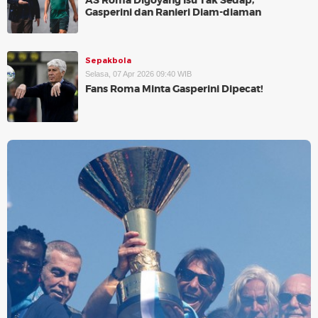
AS Roma Digoyang Isu Tak Sedap,
Gasperini dan Ranieri Diam-diaman
Sepakbola
Selasa, 07 Apr 2026 09:40 WIB
Fans Roma Minta Gasperini Dipecat!