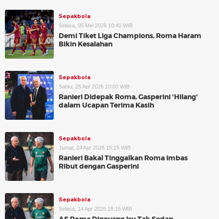
Sepakbola
Selasa, 05 Mei 2026 10:40 WIB
Demi Tiket Liga Champions, Roma Haram
Bikin Kesalahan
Sepakbola
Sabtu, 25 Apr 2026 10:00 WIB
Ranieri Didepak Roma, Gasperini 'Hilang'
dalam Ucapan Terima Kasih
Sepakbola
Jumat, 24 Apr 2026 15:15 WIB
Ranieri Bakal Tinggalkan Roma Imbas
Ribut dengan Gasperini
Sepakbola
Selasa, 14 Apr 2026 18:15 WIB