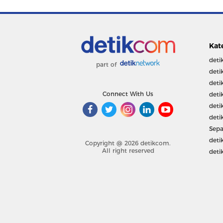
Kat
deti
part of
deti
deti
Connect With Us
deti
deti
deti
Sepa
deti
Copyright @ 2026 detikcom.
All right reserved
deti