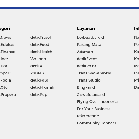
egori
Layanan
In
kNews
detikTravel
berbuatbaik.id
Re
kEdukasi
detikFood
Pasang Mata
Pe
kFinance
detikHealth
Adsmart
Ka
kInet
Wolipop
detikEvent
Ko
kHot
detikX
detikPoint
Me
kSport
20Detik
Trans Snow World
In
kbola
detikFoto
Trans Studio
Pr
kOto
detikHikmah
Bingkai.id
Di
kProperti
detikPop
Ziswafctarsa.id
Flying Over Indonesia
For Your Business
rekomendit
Community Connect