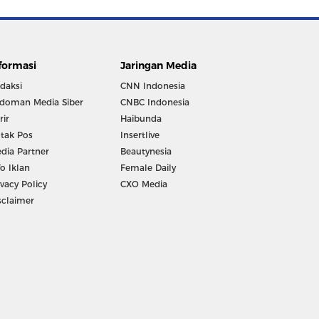
formasi
Jaringan Media
daksi
CNN Indonesia
doman Media Siber
CNBC Indonesia
rir
Haibunda
tak Pos
Insertlive
dia Partner
Beautynesia
fo Iklan
Female Daily
ivacy Policy
CXO Media
sclaimer