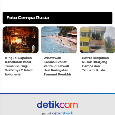
Foto Gempa Rusia
Bingkai Sepekan:
Wisatawan
Potret Bangunan
Kebakaran Pasar
Kembali Padati
Rusak Diterjang
Taman Puring-
Pantai di Hawaii
Gempa dan
Wafatnya 2 Tokoh
Usai Peringatan
Tsunami Rusia
Indonesia
Tsunami Berakhir
part of