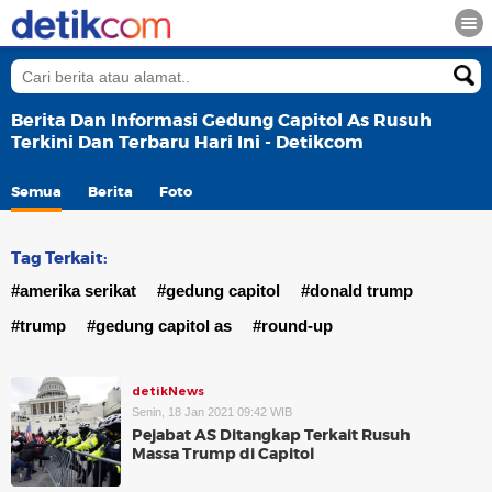
Berita Dan Informasi Gedung Capitol As Rusuh
Terkini Dan Terbaru Hari Ini - Detikcom
Semua
Berita
Foto
Tag Terkait:
#amerika serikat
#gedung capitol
#donald trump
#trump
#gedung capitol as
#round-up
detikNews
Senin, 18 Jan 2021 09:42 WIB
Pejabat AS Ditangkap Terkait Rusuh
Massa Trump di Capitol