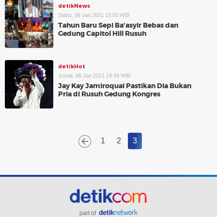
detikNews
Sabtu, 09 Jan 2021 10:03 WIB
Tahun Baru Sepi Ba'asyir Bebas dan
Gedung Capitol Hill Rusuh
detikHot
Jumat, 08 Jan 2021 19:39 WIB
Jay Kay Jamiroquai Pastikan Dia Bukan
Pria di Rusuh Gedung Kongres
1
2
3
part of