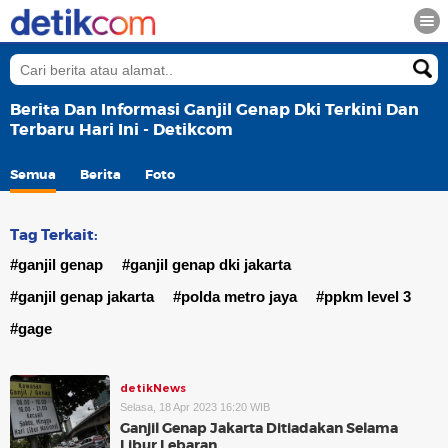
Berita Dan Informasi Ganjil Genap Dki Terkini Dan
Terbaru Hari Ini - Detikcom
Semua
Berita
Foto
Tag Terkait:
#ganjil genap
#ganjil genap dki jakarta
#ganjil genap jakarta
#polda metro jaya
#ppkm level 3
#gage
detikNews
Selasa, 18 Apr 2023 16:20 WIB
Ganjil Genap Jakarta Ditiadakan Selama
Libur Lebaran