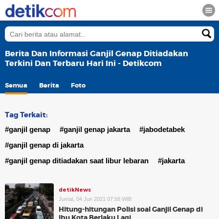
Berita Dan Informasi Ganjil Genap Ditiadakan
Terkini Dan Terbaru Hari Ini - Detikcom
Semua
Berita
Foto
Tag Terkait:
#ganjil genap
#ganjil genap jakarta
#jabodetabek
#ganjil genap di jakarta
#ganjil genap ditiadakan saat libur lebaran
#jakarta
detikNews
Jumat, 04 Jun 2021 07:58 WIB
Hitung-hitungan Polisi soal Ganjil Genap di
Ibu Kota Berlaku Lagi