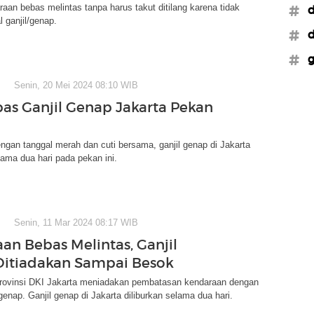
an bebas melintas tanpa harus takut ditilang karena tidak
#d
l ganjil/genap.
#d
#g
Senin, 20 Mei 2024 08:10 WIB
as Ganjil Genap Jakarta Pekan
ngan tanggal merah dan cuti bersama, ganjil genap di Jakarta
lama dua hari pada pekan ini.
Senin, 11 Mar 2024 08:17 WIB
an Bebas Melintas, Ganjil
itiadakan Sampai Besok
rovinsi DKI Jakarta meniadakan pembatasan kendaraan dengan
genap. Ganjil genap di Jakarta diliburkan selama dua hari.