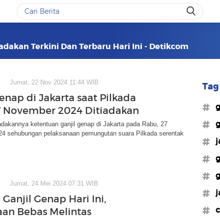
iadakan Terkini Dan Terbaru Hari Ini - Detikcom
Jumat, 22 Nov 2024 11:44 WIB
Tag 
enap di Jakarta saat Pilkada
#g
 November 2024 Ditiadakan
#g
iadakannya ketentuan ganjil genap di Jakarta pada Rabu, 27
4 sehubungan pelaksanaan pemungutan suara Pilkada serentak
#j
#g
#g
Jumat, 24 Mei 2024 07:31 WIB
#j
Ganjil Genap Hari Ini,
#c
an Bebas Melintas