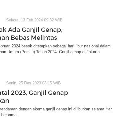
Selasa, 13 Feb 2024 09:32 WIB
ak Ada Ganjil Genap,
an Bebas Melintas
bruari 2024 besok ditetapkan sebagai hari libur nasional dalam
han Umum (Pemilu) Tahun 2024. Ganjil genap di Jakarta
Senin, 25 Des 2023 08:15 WIB
atal 2023, Ganjil Genap
kan
ndaraan dengan skema ganjil genap ini diliburkan selama Hari
i bersama.