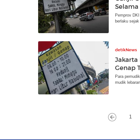
Selama 
Pemprov DKI J
berlaku sejak
detikNews
Jakarta 
Genap 
Para pemudik
mudik lebaran
1