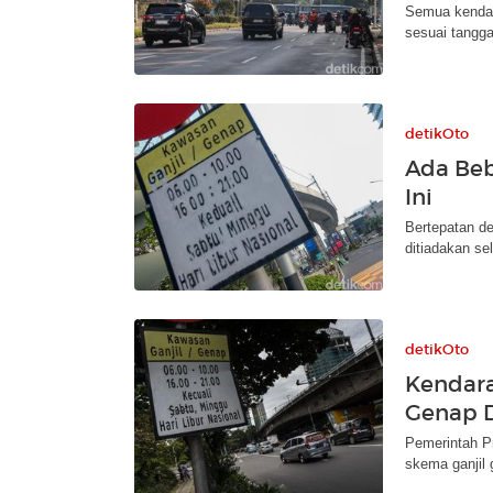
Semua kendara
sesuai tangga
detikOto
Ada Beb
Ini
Bertepatan de
ditiadakan se
detikOto
Kendara
Genap D
Pemerintah P
skema ganjil 