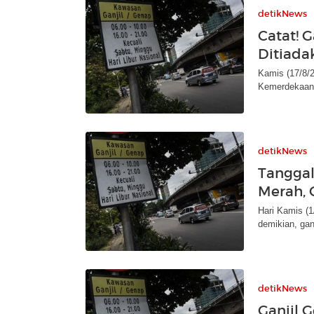
detikNews
Catat! 
Ditiada
Kamis (17/8/2
Kemerdekaan R
detikNews
Tanggal
Merah, 
Hari Kamis (1
demikian, ganj
detikNews
Ganjil 