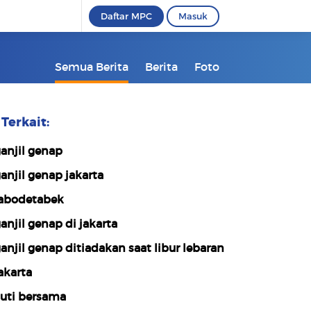
Daftar MPC
Masuk
Semua Berita
Berita
Foto
Terkait:
anjil genap
anjil genap jakarta
abodetabek
anjil genap di jakarta
anjil genap ditiadakan saat libur lebaran
akarta
uti bersama