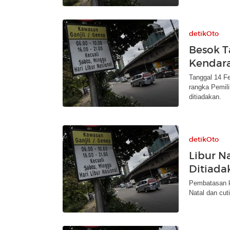
detikOto
Besok T
Kendara
Tanggal 14 Fe
rangka Pemili
ditiadakan.
detikOto
Libur N
Ditiada
Pembatasan ke
Natal dan cut