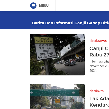
MENU
Berita Dan Informasi Ganjil Genap Dit
detikNews
Ganjil G
Rabu 27
Informasi dit
November 202
2024.
detikOto
Tak Ada 
Kendara