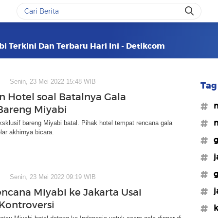
i Terkini Dan Terbaru Hari Ini - Detikcom
Senin, 23 Mei 2022 15:48 WIB
Tag 
 Hotel soal Batalnya Gala
#m
Bareng Miyabi
#m
ksklusif bareng Miyabi batal. Pihak hotel tempat rencana gala
elar akhirnya bicara.
#g
#j
#g
Senin, 23 Mei 2022 09:19 WIB
#j
encana Miyabi ke Jakarta Usai
Kontroversi
#k