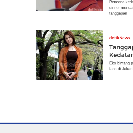
Rencana keda
dinner menua
tanggapan
detikNews
Tanggap
Kedatan
Eks bintang p
fans di Jaka