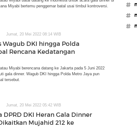
tau Miyabi batal datang ke Indonesia untuk acara gala dinner di
#m
ana Miyabi bertemu penggemar batal usai timbul kontroversi.
#m
#m
Jumat, 20 Mei 2022 08:14 WIB
 Wagub DKI hingga Polda
oal Rencana Kedatangan
atau Miyabi berencana datang ke Jakarta pada 5 Juni 2022
ti gala dinner. Wagub DKI hingga Polda Metro Jaya pun
l tersebut.
Jumat, 20 Mei 2022 05:42 WIB
 DPRD DKI Heran Gala Dinner
Dikaitkan Mujahid 212 ke