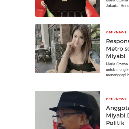
Maria Ozawa a
Jakarta. Renc
detikNews
Respons
Metro s
Miyabi
Maria Ozawa 
untuk mengiku
menanggapi ha
detikNews
Anggota
Miyabi 
Politik