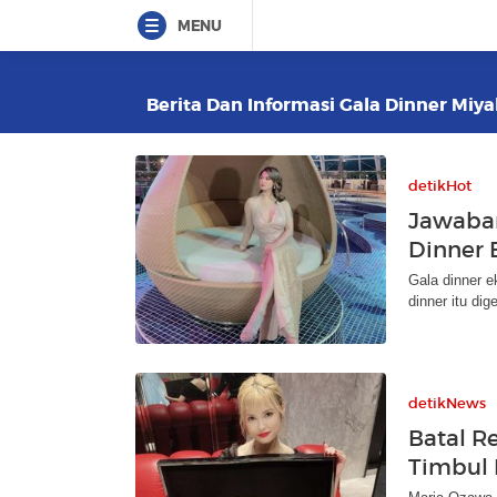
MENU
Berita Dan Informasi Gala Dinner Miyab
detikHot
Jawaban
Dinner 
Gala dinner e
dinner itu dig
detikNews
Batal R
Timbul 