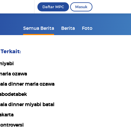
Daftar MPC
Masuk
Semua Berita
Berita
Foto
Terkait:
iyabi
aria ozawa
ala dinner maria ozawa
abodetabek
ala dinner miyabi batal
akarta
ontroversi