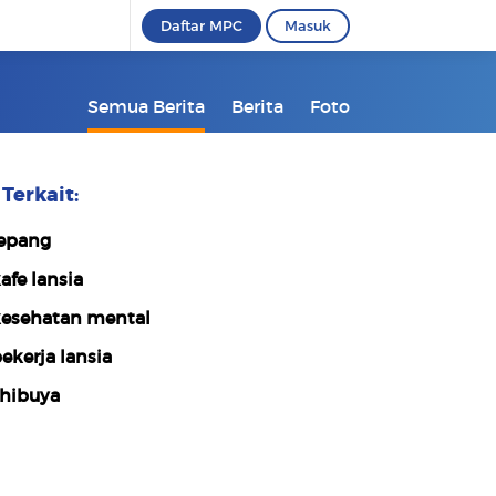
Daftar MPC
Masuk
Semua Berita
Berita
Foto
Terkait:
epang
afe lansia
esehatan mental
ekerja lansia
hibuya