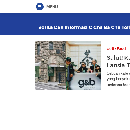
MENU
Berita Dan Informasi G Cha Ba Cha Ter
detikFood
Salut! 
Lansia 
Sebuah kafe 
yang banyak m
melayani tam