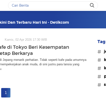
kini Dan Terbaru Hari Ini - Detikcom
Kamis, 02 Apr 2026 17:30 WIB
Tag 
Kafe di Tokyo Beri Kesempatan
#j
Tetap Berkarya
#k
di Jepang menarik perhatian. Tidak seperti kafe pada umumnya
empekerjakan anak muda, di sini justru para lansia yang
#k
u.
#p
#s
1