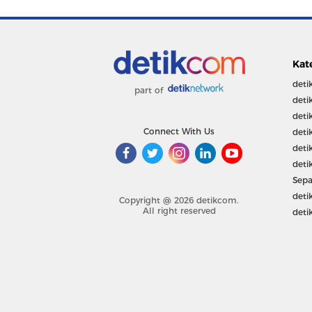
Kat
deti
part of
deti
deti
Connect With Us
deti
deti
deti
Sepa
deti
Copyright @ 2026 detikcom.
All right reserved
deti