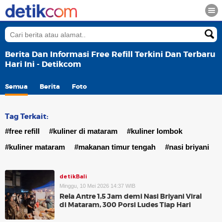
Berita Dan Informasi Free Refill Terkini Dan Terbaru
Hari Ini - Detikcom
Semua
Berita
Foto
Tag Terkait:
#free refill
#kuliner di mataram
#kuliner lombok
#kuliner mataram
#makanan timur tengah
#nasi briyani
detikBali
Minggu, 10 Mei 2026 14:37 WIB
Rela Antre 1,5 Jam demi Nasi Briyani Viral
di Mataram, 300 Porsi Ludes Tiap Hari