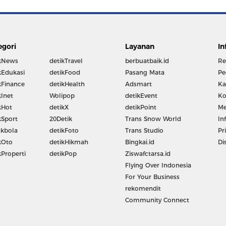
egori
Layanan
In
kNews
detikTravel
berbuatbaik.id
Re
kEdukasi
detikFood
Pasang Mata
Pe
kFinance
detikHealth
Adsmart
Ka
kInet
Wolipop
detikEvent
Ko
kHot
detikX
detikPoint
Me
kSport
20Detik
Trans Snow World
In
kbola
detikFoto
Trans Studio
Pr
kOto
detikHikmah
Bingkai.id
Di
kProperti
detikPop
Ziswafctarsa.id
Flying Over Indonesia
For Your Business
rekomendit
Community Connect