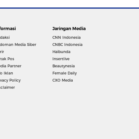
formasi
Jaringan Media
daksi
CNN Indonesia
doman Media Siber
CNBC Indonesia
rir
Haibunda
tak Pos
Insertlive
dia Partner
Beautynesia
fo Iklan
Female Daily
ivacy Policy
CXO Media
sclaimer