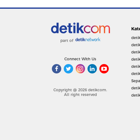
Kat
deti
part of
deti
deti
Connect With Us
deti
deti
deti
Sepa
deti
Copyright @ 2026 detikcom.
All right reserved
deti