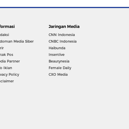
formasi
Jaringan Media
daksi
CNN Indonesia
doman Media Siber
CNBC Indonesia
rir
Haibunda
tak Pos
Insertlive
dia Partner
Beautynesia
fo Iklan
Female Daily
ivacy Policy
CXO Media
sclaimer