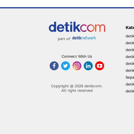
Kat
deti
part of
deti
deti
Connect With Us
deti
deti
deti
Sepa
deti
Copyright @ 2026 detikcom.
All right reserved
deti