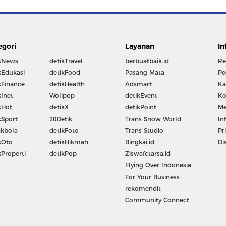
egori
Layanan
In
kNews
detikTravel
berbuatbaik.id
Re
kEdukasi
detikFood
Pasang Mata
Pe
kFinance
detikHealth
Adsmart
Ka
kInet
Wolipop
detikEvent
Ko
kHot
detikX
detikPoint
Me
kSport
20Detik
Trans Snow World
In
kbola
detikFoto
Trans Studio
Pr
kOto
detikHikmah
Bingkai.id
Di
kProperti
detikPop
Ziswafctarsa.id
Flying Over Indonesia
For Your Business
rekomendit
Community Connect