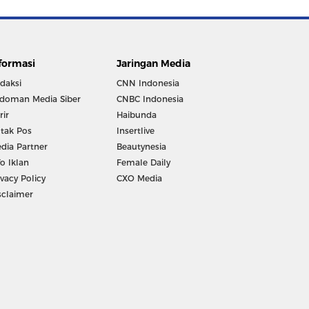
formasi
Jaringan Media
daksi
CNN Indonesia
doman Media Siber
CNBC Indonesia
rir
Haibunda
tak Pos
Insertlive
dia Partner
Beautynesia
fo Iklan
Female Daily
ivacy Policy
CXO Media
sclaimer