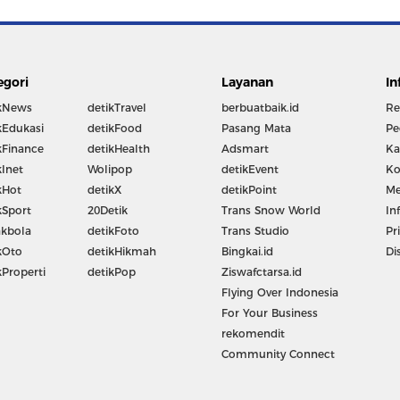
egori
Layanan
In
kNews
detikTravel
berbuatbaik.id
Re
kEdukasi
detikFood
Pasang Mata
Pe
kFinance
detikHealth
Adsmart
Ka
kInet
Wolipop
detikEvent
Ko
kHot
detikX
detikPoint
Me
kSport
20Detik
Trans Snow World
In
kbola
detikFoto
Trans Studio
Pr
kOto
detikHikmah
Bingkai.id
Di
kProperti
detikPop
Ziswafctarsa.id
Flying Over Indonesia
For Your Business
rekomendit
Community Connect