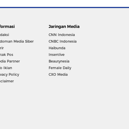
formasi
Jaringan Media
daksi
CNN Indonesia
doman Media Siber
CNBC Indonesia
rir
Haibunda
tak Pos
Insertlive
dia Partner
Beautynesia
fo Iklan
Female Daily
ivacy Policy
CXO Media
sclaimer