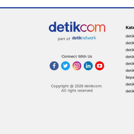
Kat
deti
part of
deti
deti
Connect With Us
deti
deti
deti
Sepa
deti
Copyright @ 2026 detikcom.
All right reserved
deti