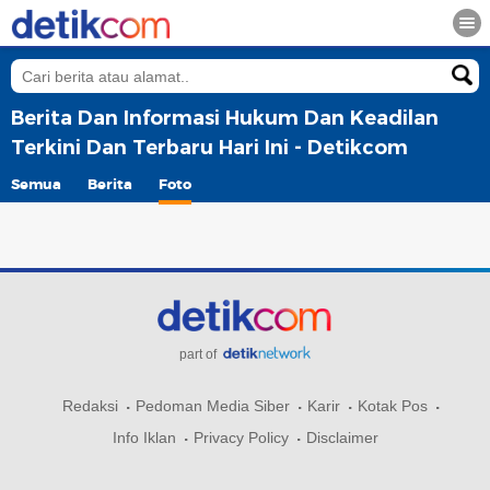
Berita Dan Informasi Hukum Dan Keadilan
Terkini Dan Terbaru Hari Ini - Detikcom
Semua
Berita
Foto
part of
Redaksi
Pedoman Media Siber
Karir
Kotak Pos
Info Iklan
Privacy Policy
Disclaimer