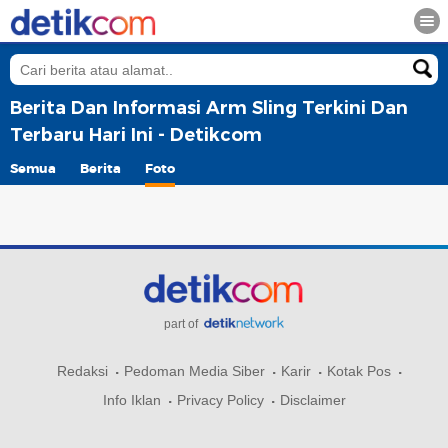
Berita Dan Informasi Arm Sling Terkini Dan
Terbaru Hari Ini - Detikcom
Semua
Berita
Foto
part of
Redaksi
Pedoman Media Siber
Karir
Kotak Pos
Info Iklan
Privacy Policy
Disclaimer