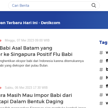
Dan Terbaru Hari Ini - Detikcom
e
Minggu, 07 Mei 2023 09:00 WIB
Tag 
 Babi Asal Batam yang
#v
r ke Singapura Positif Flu Babi
#f
nghentikan ekspor babi dari Indonesia karena ditemukannya
babi yang diekspor dari pulau Bulan.
#b
#h
#f
e
Sabtu, 06 Mei 2023 17:30 WIB
#v
ra Masih Mau Impor Babi dari
tapi Dalam Bentuk Daging
#v