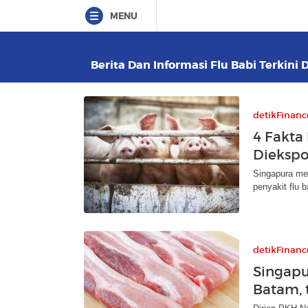
MENU
Berita Dan Informasi Flu Babi Terkini 
detikFinanc
4 Fakta
Diekspo
Singapura me
penyakit flu 
detikFinanc
Singapu
Batam, 