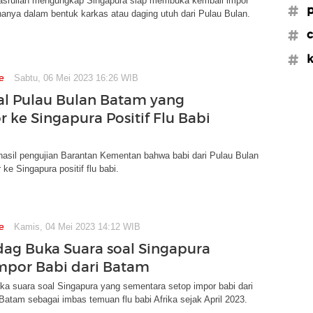
asrullah mengungkap Singapura siap membuka kembali impor
#
anya dalam bentuk karkas atau daging utuh dari Pulau Bulan.
#c
#
e
Sabtu, 06 Mei 2023 16:26 WIB
al Pulau Bulan Batam yang
r ke Singapura Positif Flu Babi
hasil pengujian Barantan Kementan bahwa babi dari Pulau Bulan
ke Singapura positif flu babi.
e
Kamis, 04 Mei 2023 14:12 WIB
g Buka Suara soal Singapura
mpor Babi dari Batam
a suara soal Singapura yang sementara setop impor babi dari
Batam sebagai imbas temuan flu babi Afrika sejak April 2023.