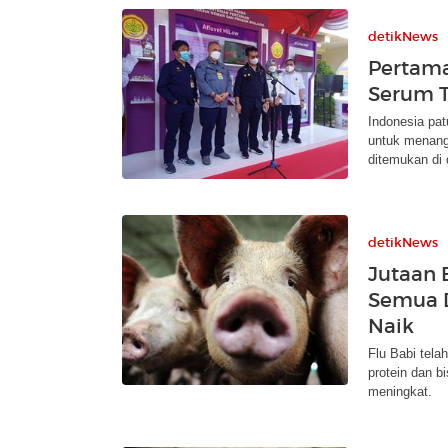
detikNews
Pertama
Serum T
Indonesia pa
untuk menangk
ditemukan di 
detikNews
Jutaan 
Semua D
Naik
Flu Babi tela
protein dan 
meningkat.