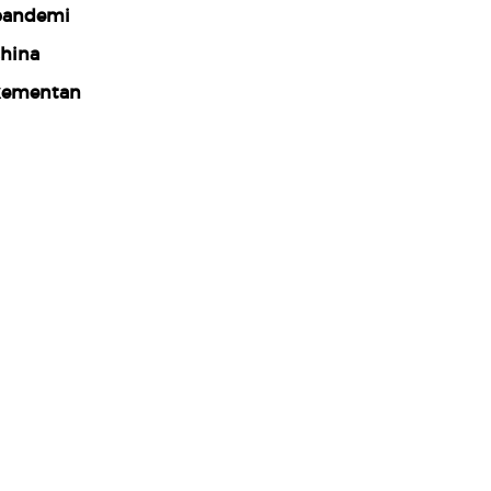
pandemi
hina
kementan