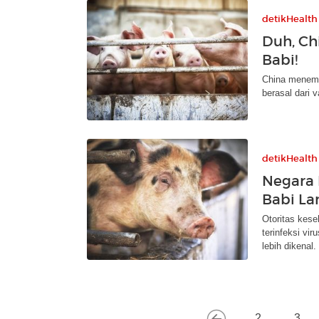
detikHealth
Duh, Ch
Babi!
China menemuk
berasal dari v
detikHealth
Negara 
Babi La
Otoritas kes
terinfeksi vi
lebih dikenal.
2
3