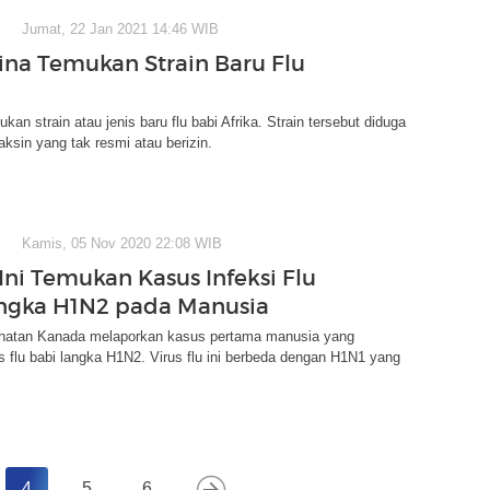
Jumat, 22 Jan 2021 14:46 WIB
ina Temukan Strain Baru Flu
an strain atau jenis baru flu babi Afrika. Strain tersebut diduga
aksin yang tak resmi atau berizin.
Kamis, 05 Nov 2020 22:08 WIB
Ini Temukan Kasus Infeksi Flu
ngka H1N2 pada Manusia
ehatan Kanada melaporkan kasus pertama manusia yang
rus flu babi langka H1N2. Virus flu ini berbeda dengan H1N1 yang
4
5
6