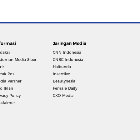
formasi
Jaringan Media
daksi
CNN Indonesia
doman Media Siber
CNBC Indonesia
rir
Haibunda
tak Pos
Insertlive
dia Partner
Beautynesia
fo Iklan
Female Daily
ivacy Policy
CXO Media
sclaimer