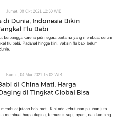
Jumat, 08 Okt 2021 12:50 WIB
 di Dunia, Indonesia Bikin
angkal Flu Babi
tut berbangga karena jadi negara pertama yang membuat serum
al flu babi. Padahal hingga kini, vaksin flu babi belum
dunia.
Kamis, 04 Mar 2021 15:02 WIB
Babi di China Mati, Harga
aging di Tingkat Global Bisa
h membuat jutaan babi mati. Kini ada kebutuhan puluhan juta
bisa membuat harga daging, termasuk sapi, ayam, dan kambing