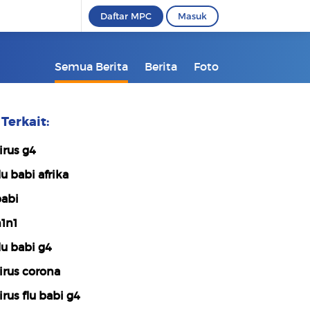
Daftar MPC
Masuk
Semua Berita
Berita
Foto
Terkait:
irus g4
lu babi afrika
abi
1n1
lu babi g4
irus corona
irus flu babi g4