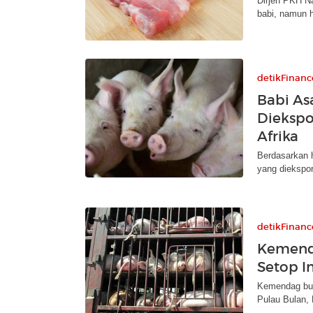
Dirjen PKH N
babi, namun h
detikFinanc
Babi As
Diekspo
Afrika
Berdasarkan 
yang diekspor 
detikFinanc
Kemenda
Setop I
Kemendag buk
Pulau Bulan, 