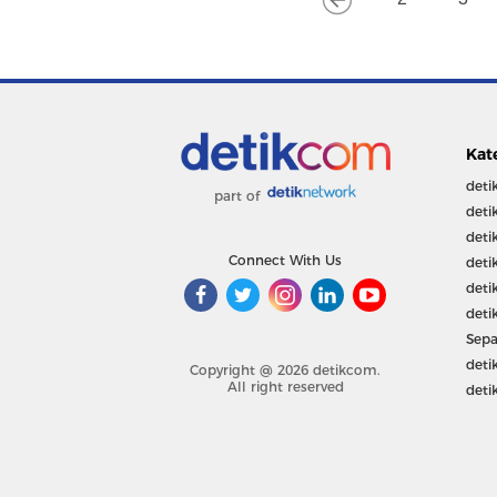
Kat
deti
part of
deti
deti
Connect With Us
deti
deti
deti
Sepa
deti
Copyright @ 2026 detikcom.
All right reserved
deti