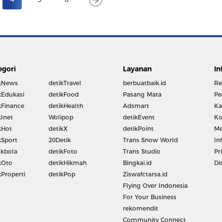
egori
Layanan
In
kNews
detikTravel
berbuatbaik.id
Re
kEdukasi
detikFood
Pasang Mata
Pe
kFinance
detikHealth
Adsmart
Ka
kInet
Wolipop
detikEvent
Ko
kHot
detikX
detikPoint
Me
kSport
20Detik
Trans Snow World
In
kbola
detikFoto
Trans Studio
Pr
kOto
detikHikmah
Bingkai.id
Di
kProperti
detikPop
Ziswafctarsa.id
Flying Over Indonesia
For Your Business
rekomendit
Community Connect