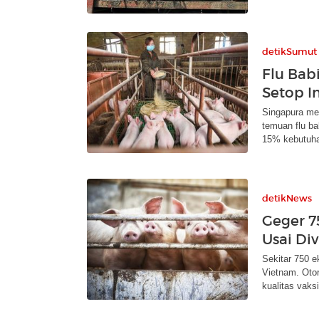
detikSumut
Flu Bab
Setop I
Singapura me
temuan flu ba
15% kebutuh
detikNews
Geger 7
Usai Div
Sekitar 750 e
Vietnam. Oto
kualitas vaksi