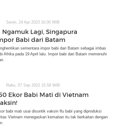
Senin, 24 Apr 2023 16:00 WIB
i Ngamuk Lagi, Singapura
mpor Babi dari Batam
nghentikan sementara impor babi dari Batam sebagai imbas
bi Afrika pada 19 April lalu. Impor babi dari Batam memenuhi
an.
Rabu, 07 Sep 2022 15:58 WIB
50 Ekor Babi Mati di Vietnam
aksin!
kor babi mati usai disuntik vaksin flu babi yang diproduksi
ritas Vietnam menegaskan kematian itu tak berkaitan dengan
n.