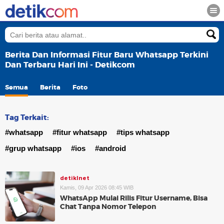
Berita Dan Informasi Fitur Baru Whatsapp Terkini
Dan Terbaru Hari Ini - Detikcom
Semua
Berita
Foto
Tag Terkait:
#whatsapp
#fitur whatsapp
#tips whatsapp
#grup whatsapp
#ios
#android
detikInet
Kamis, 09 Apr 2026 08:45 WIB
WhatsApp Mulai Rilis Fitur Username, Bisa
Chat Tanpa Nomor Telepon